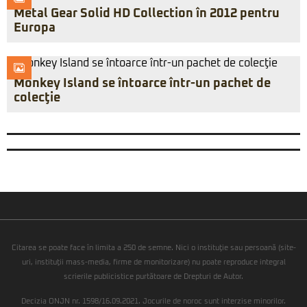
Metal Gear Solid HD Collection în 2012 pentru
Europa
Monkey Island se întoarce într-un pachet de
colecţie
Citarea se poate face în limita a 250 de semne. Nici o instituţie sau persoană (site-
uri, instituţii mass-media, firme de monitorizare) nu poate reproduce integral
scrierile publicistice purtătoare de Drepturi de Autor.
Decizia ONJN nr. 1598/16.09.2021. Jocurile de noroc sunt interzise minorilor.