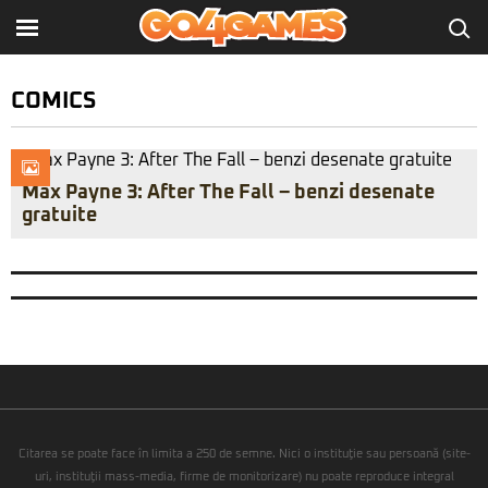
COMICS
Max Payne 3: After The Fall – benzi desenate
gratuite
Citarea se poate face în limita a 250 de semne. Nici o instituţie sau persoană (site-
uri, instituţii mass-media, firme de monitorizare) nu poate reproduce integral