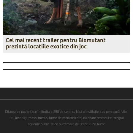
Cel mai recent trailer pentru Biomutant
prezintă locațiile exotice din joc
Citarea se poate face în limita a 250 de semne. Nici o instituţie sau persoană (site-
uri, instituţii mass-media, firme de monitorizare) nu poate reproduce integral
scrierile publicistice purtătoare de Drepturi de Autor.