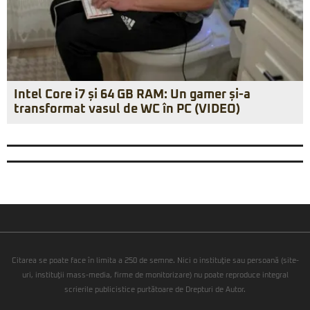
Intel Core i7 și 64 GB RAM: Un gamer și-a
transformat vasul de WC în PC (VIDEO)
Citarea se poate face în limita a 250 de semne. Nici o instituţie sau persoană (site-
uri, instituţii mass-media, firme de monitorizare) nu poate reproduce integral
scrierile publicistice purtătoare de Drepturi de Autor.