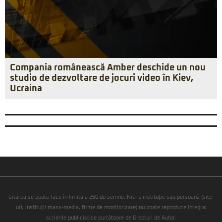
Compania românească Amber deschide un nou
studio de dezvoltare de jocuri video în Kiev,
Ucraina
Citarea se poate face în limita a 250 de semne. Nici o instituţie sau persoană (site-
uri, instituţii mass-media, firme de monitorizare) nu poate reproduce integral
scrierile publicistice purtătoare de Drepturi de Autor.