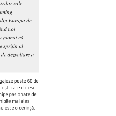
urilor sale
gaming
i din Europa de
ând noi
nu numai că
e sprijin al
 de dezvoltare a
ngajeze peste 60 de
oniști care doresc
hipe pasionate de
nibile mai ales
nu este o cerință.