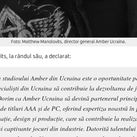
Foto: Matthew Manolovits, director general Amber Ucraina.
, la rândul său, a declarat:
 studioului Amber din Ucraina este o oportunitate p
ecialiști din Ucraina să contribuie la dezvoltarea de 
orim ca Amber Ucraina să devină partenerul princi
 de titluri AAA și de PC, oferind expertiza noastră î
ație, design și producție, care să contribuie la reali
i captivante jocuri din industrie. Datorită talentului 