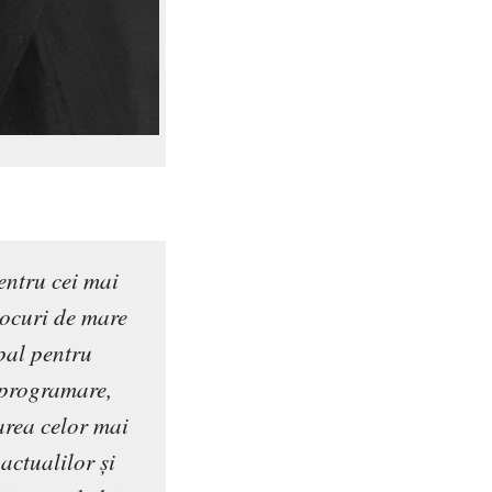
entru cei mai
jocuri de mare
pal pentru
n programare,
zarea celor mai
actualilor și