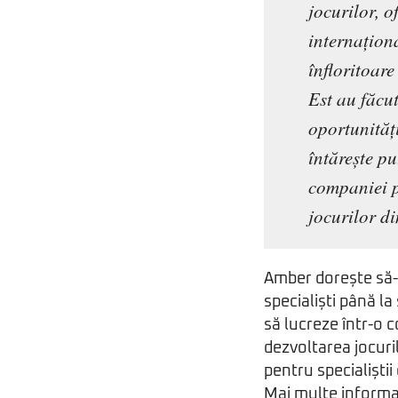
jocurilor, o
internațion
înfloritoare
Est au făcu
oportunităț
întărește pu
companiei p
jocurilor di
Amber dorește să-ș
specialiști până la
să lucreze într-o 
dezvoltarea jocuril
pentru specialiștii
Mai multe informaț