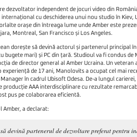
re dezvoltator independent de jocuri video din Români
 internațional cu deschiderea unui nou studio în Kiev, U
lorlalte orașe din întreaga lume unde Amber este preze
ara, Montreal, San Francisco și Los Angeles.
ean dorește să devină actorul și partenerul principal î
 cu bugete mari) și PC din țară. Studioul va fi condus d
cția de director general al Amber Ucraina. Un veteran a
 o experiență de 17 ani, Manolovits a ocupat cel mai rec
Manager în cadrul Ubisoft Odesa. De-a lungul carierei, 
e producție AAA interdisciplinare cu rezultate remarcabi
ost pus pe colaborarea eficientă.
l Amber, a declarat:
să devină partenerul de dezvoltare preferat pentru in