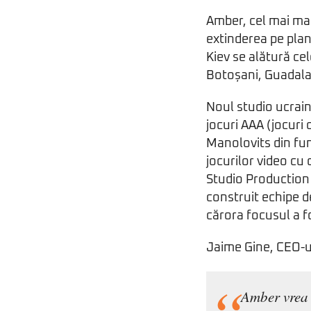
Amber, cel mai ma
extinderea pe plan
Kiev se alătură ce
Botoșani, Guadalaj
Noul studio ucrain
jocuri AAA (jocuri
Manolovits din fun
jocurilor video cu
Studio Production 
construit echipe d
cărora focusul a f
Jaime Gine, CEO-u
Amber vrea 