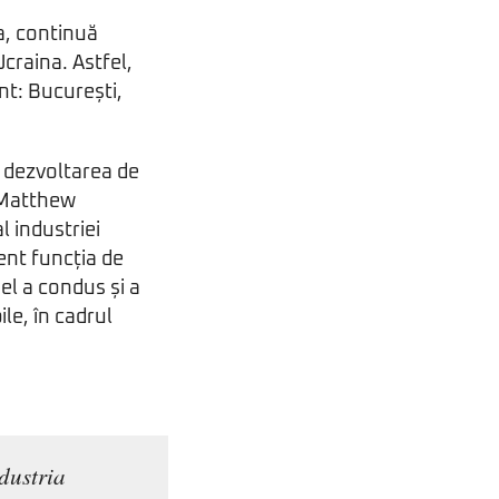
a, continuă
craina. Astfel,
nt: București,
n dezvoltarea de
e Matthew
l industriei
ent funcția de
el a condus și a
le, în cadrul
dustria