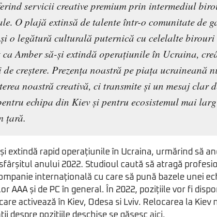
ferind servicii creative premium prin intermediul biro
ale. O plajă extinsă de talente într-o comunitate de 
 și o legătură culturală puternică cu celelalte birour
t ca Amber să-și extindă operațiunile în Ucraina, cre
i de creștere. Prezența noastră pe piața ucraineană 
terea noastră creativă, ci transmite și un mesaj clar d
entru echipa din Kiev și pentru ecosistemul mai larg
n țară.
i extindă rapid operațiunile în Ucraina, urmărind să a
 sfârșitul anului 2022. Studioul caută să atragă profesi
companie internațională cu care să pună bazele unei ec
or AAA și de PC în general. În 2022, pozițiile vor fi dispo
 care activează în Kiev, Odesa si Lviv. Relocarea la Kiev 
ii despre pozițiile deschise se găsesc
aici
.