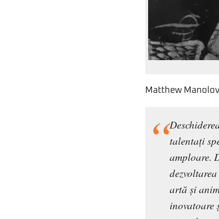
Matthew Manolovits
Deschiderea
talentați sp
amploare. D
dezvoltarea
artă și anim
inovatoare ș