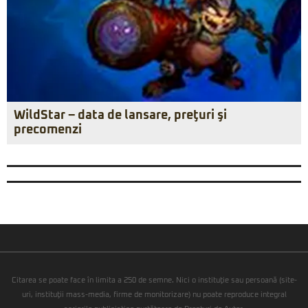
WildStar – data de lansare, preţuri şi
precomenzi
Citarea se poate face în limita a 250 de semne. Nici o instituţie sau persoană (site-
uri, instituţii mass-media, firme de monitorizare) nu poate reproduce integral