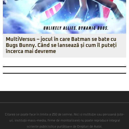
MultiVersus – jocul în care Batman se bate cu
Bugs Bunny. Când se lansează și cum îl puteți
încerca mai devreme
Citarea se poate face în limita a 250 de semne. Nici o instituţie sau persoană (site-
uri, instituţii mass-media, firme de monitorizare) nu poate reproduce integral
scrierile publicistice purtătoare de Drepturi de Autor.