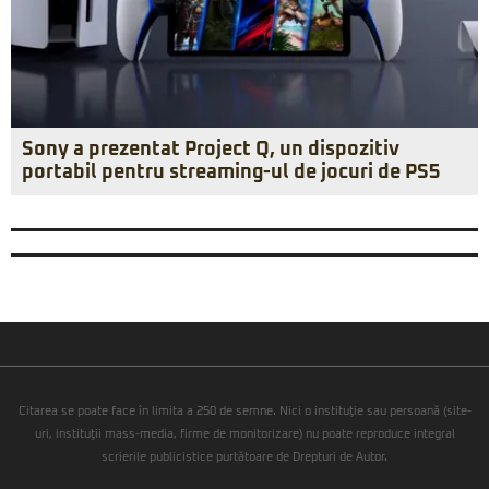
Sony a prezentat Project Q, un dispozitiv
portabil pentru streaming-ul de jocuri de PS5
Citarea se poate face în limita a 250 de semne. Nici o instituţie sau persoană (site-
uri, instituţii mass-media, firme de monitorizare) nu poate reproduce integral
scrierile publicistice purtătoare de Drepturi de Autor.