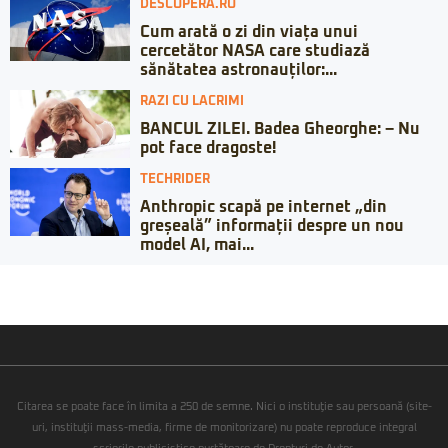
DESCOPERA.RO
Cum arată o zi din viața unui
cercetător NASA care studiază
sănătatea astronauților:...
RAZI CU LACRIMI
BANCUL ZILEI. Badea Gheorghe: – Nu
pot face dragoste!
TECHRIDER
Anthropic scapă pe internet „din
greșeală” informații despre un nou
model AI, mai...
Citarea se poate face în limita a 250 de semne. Nici o instituţie sau persoană (site-
uri, instituţii mass-media, firme de monitorizare) nu poate reproduce integral