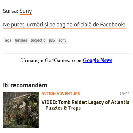
Sursa:
Sony
Ne puteți urmări și pe pagina oficială de Facebook!
Tags:
lansare
project q
ps5
sony
Google News
Urmărește Go4Games.ro pe
Iți recomandăm
ACTION ADVENTURE
10:51
VIDEO: Tomb Raider: Legacy of Atlantis
– Puzzles & Traps