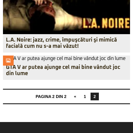
L.A. Noire: jazz, crime, împuşcături şi mimică
facială cum nu s-a mai văzut!
GTA V ar putea ajunge cel mai bine vândut joc
din lume
PAGINA 2 DIN 2
«
1
2