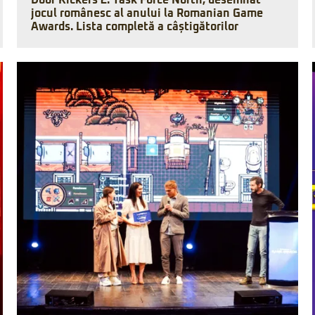
Door Kickers 2: Task Force North, desemnat
jocul românesc al anului la Romanian Game
Awards. Lista completă a câștigătorilor