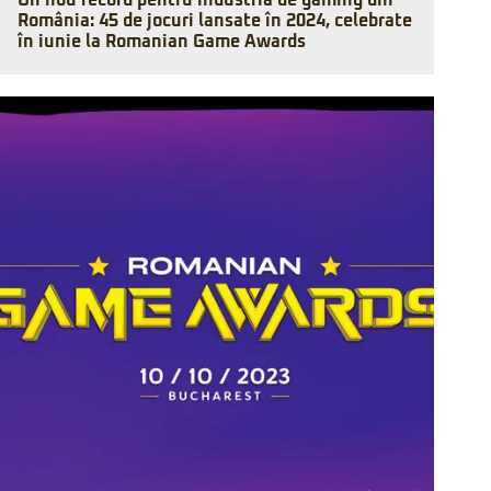
Un nou record pentru industria de gaming din
România: 45 de jocuri lansate în 2024, celebrate
în iunie la Romanian Game Awards