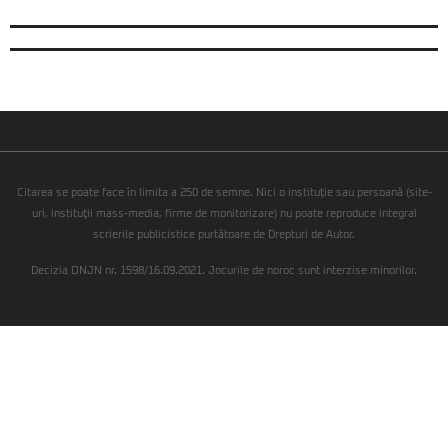
Citarea se poate face în limita a 250 de semne. Nici o instituţie sau persoană (site-
uri, instituţii mass-media, firme de monitorizare) nu poate reproduce integral
scrierile publicistice purtătoare de Drepturi de Autor.
Decizia ONJN nr. 1598/16.09.2021. Jocurile de noroc sunt interzise minorilor.