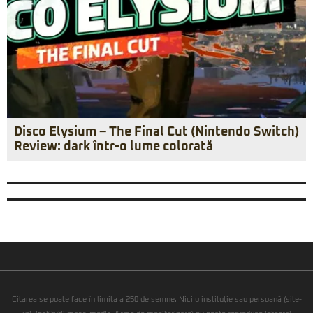
Disco Elysium – The Final Cut (Nintendo Switch)
Review: dark într-o lume colorată
Citarea se poate face în limita a 250 de semne. Nici o instituţie sau persoană (site-