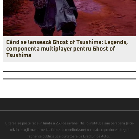
Când se lansează Ghost of Tsushima: Legends,
componenta multiplayer pentru Ghost of
Tsushima
Citarea se poate face în limita a 250 de semne. Nici o instituţie sau persoană (site-
uri, instituţii mass-media, firme de monitorizare) nu poate reproduce integral
scrierile publicistice purtătoare de Drepturi de Autor.