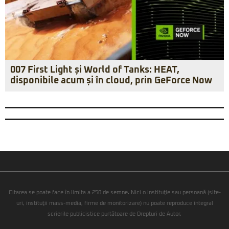
007 First Light și World of Tanks: HEAT,
disponibile acum și în cloud, prin GeForce Now
Citarea se poate face în limita a 250 de semne. Nici o instituţie sau persoană (site-
uri, instituţii mass-media, firme de monitorizare) nu poate reproduce integral
scrierile publicistice purtătoare de Drepturi de Autor.