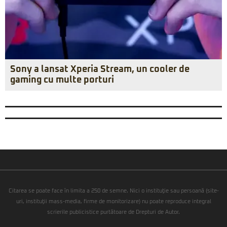
Sony a lansat Xperia Stream, un cooler de
gaming cu multe porturi
Citarea se poate face în limita a 250 de semne. Nici o instituţie sau persoană (site-
uri, instituţii mass-media, firme de monitorizare) nu poate reproduce integral
scrierile publicistice purtătoare de Drepturi de Autor.