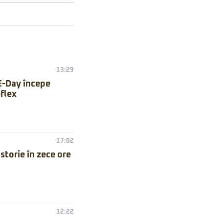
13:29
E-Day începe
flex
17:02
torie în zece ore
12:22