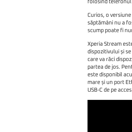
folosind telefonul
Curios, o versiune
săptămâni nu a fo
scump poate fi num
Xperia Stream este
dispozitivului și s
care va răci dispoz
partea de jos. Pen
este disponibil ac
mare și un port Et
USB-C de pe acceso