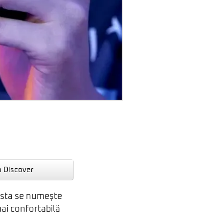
n Discover
esta se numește
mai confortabilă