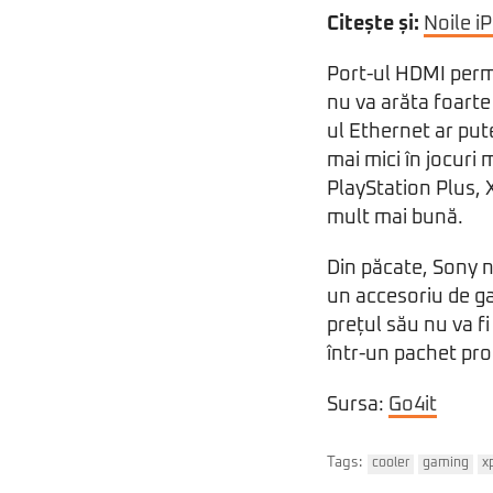
Citește și:
Noile i
Port-ul HDMI perm
nu va arăta foarte
ul Ethernet ar put
mai mici în jocuri
PlayStation Plus, 
mult mai bună.
Din păcate, Sony n
un accesoriu de ga
prețul său nu va f
într-un pachet pr
Sursa:
Go4it
Tags:
cooler
gaming
x