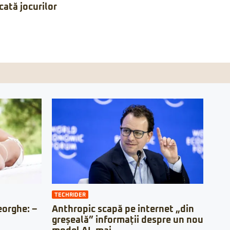
ată jocurilor
TECHRIDER
orghe: –
Anthropic scapă pe internet „din
greșeală” informații despre un nou