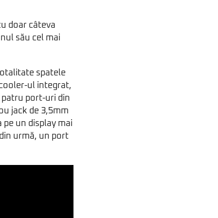
cu doar câteva
nul său cel mai
otalitate spatele
cooler-ul integrat,
 patru port-uri din
 nou jack de 3,5mm
 pe un display mai
 din urmă, un port