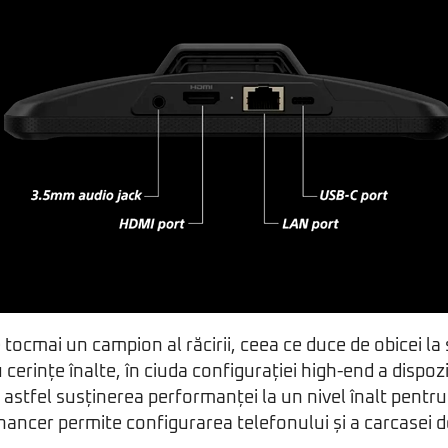
 tocmai un campion al răcirii, ceea ce duce de obicei la 
cu cerințe înalte, în ciuda configurației high-end a dispoz
astfel susținerea performanței la un nivel înalt pentru
ancer permite configurarea telefonului și a carcasei 