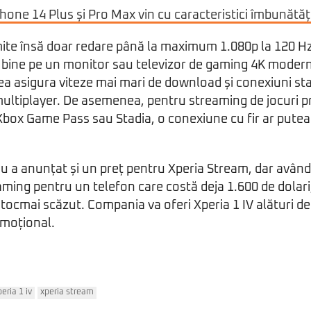
Phone 14 Plus și Pro Max vin cu caracteristici îmbunătă
ite însă doar redare până la maximum 1.080p la 120 Hz
 bine pe un monitor sau televizor de gaming 4K modern,
ea asigura viteze mai mari de download și conexiuni sta
 multiplayer. De asemenea, pentru streaming de jocuri pr
Xbox Game Pass sau Stadia, o conexiune cu fir ar putea
u a anunțat și un preț pentru Xperia Stream, dar având
ming pentru un telefon care costă deja 1.600 de dolari,
i tocmai scăzut. Compania va oferi Xperia 1 IV alături d
omoțional.
peria 1 iv
xperia stream