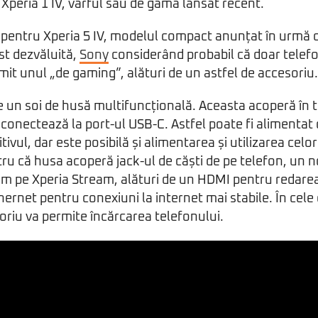
 Xperia 1 IV, vârful său de gamă lansat recent.
 pentru Xperia 5 IV, modelul compact anunțat în urmă 
st dezvăluită,
Sony
considerând probabil că doar telefo
it unul „de gaming”, alături de un astfel de accesoriu.
 un soi de husă multifuncțională. Aceasta acoperă în t
e conectează la port-ul USB-C. Astfel poate fi alimentat 
itivul, dar este posibilă și alimentarea și utilizarea celor
tru că husa acoperă jack-ul de căști de pe telefon, un
um pe Xperia Stream, alături de un HDMI pentru redarea
hernet pentru conexiuni la internet mai stabile. În cele
riu va permite încărcarea telefonului.