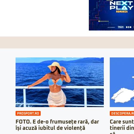
PROSPORT.RO
DESCOPERA.R
FOTO. E de-o frumusețe rară, dar
Care sunt
își acuză iubitul de violență
tinerii di