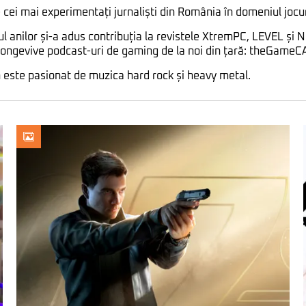
 cei mai experimentați jurnaliști din România în domeniul jocur
 anilor și-a adus contribuția la revistele XtremPC, LEVEL și N
 longevive podcast-uri de gaming de la noi din țară: theGameC
n este pasionat de muzica hard rock și heavy metal.