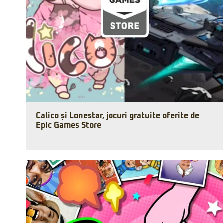
Calico și Lonestar, jocuri gratuite oferite de
Epic Games Store