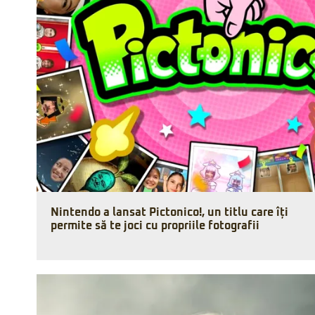
Nintendo a lansat Pictonico!, un titlu care îți
permite să te joci cu propriile fotografii