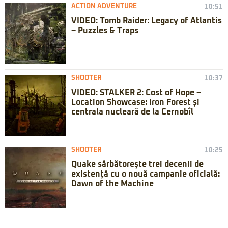
ACTION ADVENTURE
10:51
VIDEO: Tomb Raider: Legacy of Atlantis
– Puzzles & Traps
SHOOTER
10:37
VIDEO: STALKER 2: Cost of Hope –
Location Showcase: Iron Forest și
centrala nucleară de la Cernobîl
SHOOTER
10:25
Quake sărbătorește trei decenii de
existență cu o nouă campanie oficială:
Dawn of the Machine