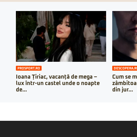
PROSPORT.RO
DESCOPERA.R
Ioana Țiriac, vacanță de mega –
Cum se m
lux într-un castel unde o noapte
zâmbitoare
de...
din jur...