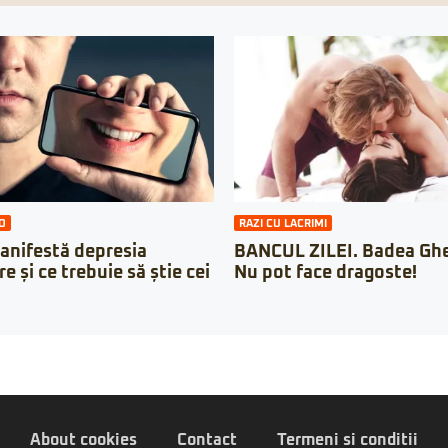
O
RAZI CU LACRIMI
anifestă depresia
BANCUL ZILEI. Badea Ghe
 și ce trebuie să știe cei
Nu pot face dragoste!
About cookies
Contact
Termeni si conditii