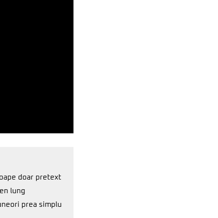
roape doar pretext
en lung
 uneori prea simplu