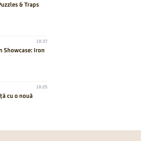
Puzzles & Traps
10:37
n Showcase: Iron
10:25
nță cu o nouă