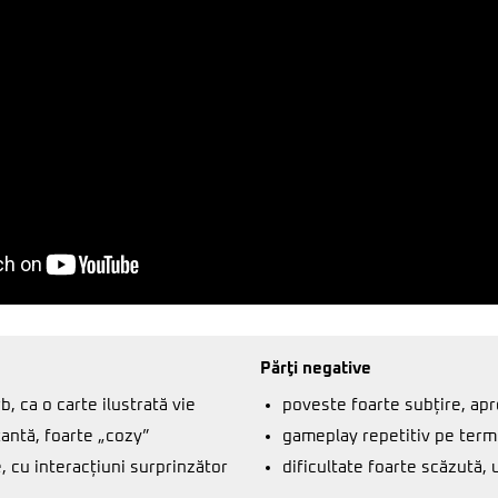
Părţi negative
b, ca o carte ilustrată vie
poveste foarte subțire, ap
antă, foarte „cozy”
gameplay repetitiv pe term
, cu interacțiuni surprinzător
dificultate foarte scăzută,