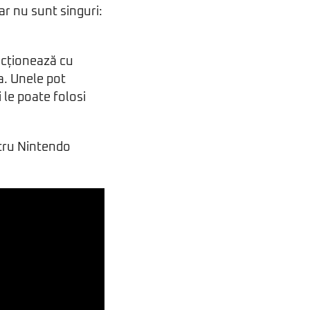
ar nu sunt singuri:
racționează cu
ea. Unele pot
 le poate folosi
ntru Nintendo