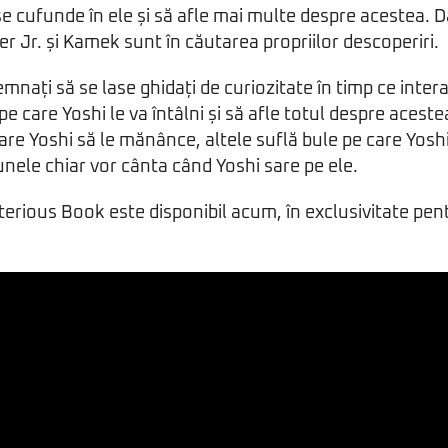
se cufunde în ele și să afle mai multe despre acestea. D
er Jr. și Kamek sunt în căutarea propriilor descoperiri.
emnați să se lase ghidați de curiozitate în timp ce inte
pe care Yoshi le va întâlni și să afle totul despre acest
are Yoshi să le mănânce, altele suflă bule pe care Yoshi
 unele chiar vor cânta când Yoshi sare pe ele.
erious Book este disponibil acum, în exclusivitate pe