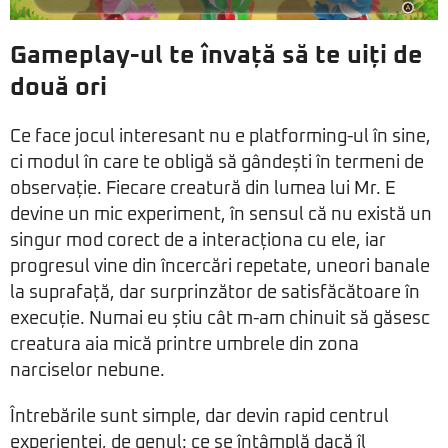
Gameplay-ul te învață să te uiți de
două ori
Ce face jocul interesant nu e platforming-ul în sine,
ci modul în care te obligă să gândești în termeni de
observație. Fiecare creatură din lumea lui Mr. E
devine un mic experiment, în sensul că nu există un
singur mod corect de a interacționa cu ele, iar
progresul vine din încercări repetate, uneori banale
la suprafață, dar surprinzător de satisfăcătoare în
execuție. Numai eu știu cât m-am chinuit să găsesc
creatura aia mică printre umbrele din zona
narciselor nebune.
Întrebările sunt simple, dar devin rapid centrul
experienței, de genul: ce se întâmplă dacă îl