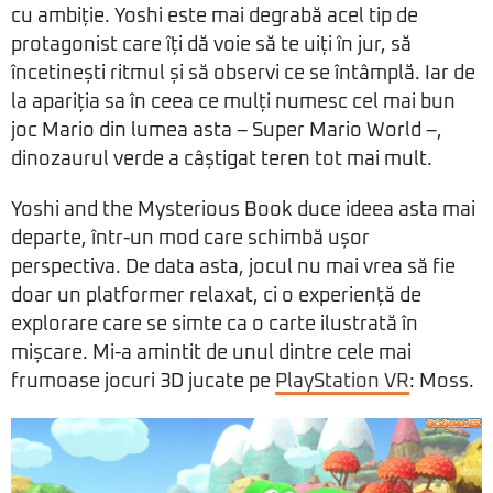
cu ambiție. Yoshi este mai degrabă acel tip de
protagonist care îți dă voie să te uiți în jur, să
încetinești ritmul și să observi ce se întâmplă. Iar de
la apariția sa în ceea ce mulți numesc cel mai bun
joc Mario din lumea asta – Super Mario World –,
dinozaurul verde a câștigat teren tot mai mult.
Yoshi and the Mysterious Book duce ideea asta mai
departe, într-un mod care schimbă ușor
perspectiva. De data asta, jocul nu mai vrea să fie
doar un platformer relaxat, ci o experiență de
explorare care se simte ca o carte ilustrată în
mișcare. Mi-a amintit de unul dintre cele mai
frumoase jocuri 3D jucate pe
PlayStation VR
: Moss.