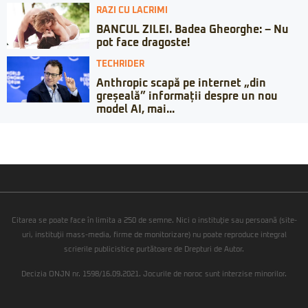
RAZI CU LACRIMI
BANCUL ZILEI. Badea Gheorghe: – Nu
pot face dragoste!
TECHRIDER
Anthropic scapă pe internet „din
greșeală” informații despre un nou
model AI, mai...
Citarea se poate face în limita a 250 de semne. Nici o instituţie sau persoană (site-
uri, instituţii mass-media, firme de monitorizare) nu poate reproduce integral
scrierile publicistice purtătoare de Drepturi de Autor.
Decizia ONJN nr. 1598/16.09.2021. Jocurile de noroc sunt interzise minorilor.