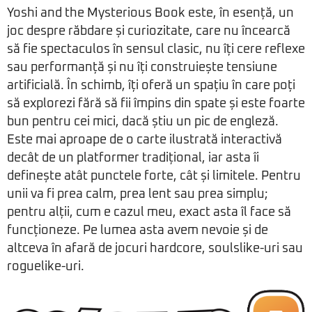
Yoshi and the Mysterious Book este, în esență, un
joc despre răbdare și curiozitate, care nu încearcă
să fie spectaculos în sensul clasic, nu îți cere reflexe
sau performanță și nu îți construiește tensiune
artificială. În schimb, îți oferă un spațiu în care poți
să explorezi fără să fii împins din spate și este foarte
bun pentru cei mici, dacă știu un pic de engleză.
Este mai aproape de o carte ilustrată interactivă
decât de un platformer tradițional, iar asta îi
definește atât punctele forte, cât și limitele. Pentru
unii va fi prea calm, prea lent sau prea simplu;
pentru alții, cum e cazul meu, exact asta îl face să
funcționeze. Pe lumea asta avem nevoie și de
altceva în afară de jocuri hardcore, soulslike-uri sau
roguelike-uri.