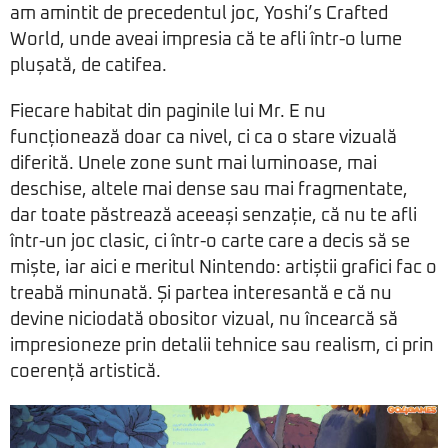
am amintit de precedentul joc, Yoshi’s Crafted
World, unde aveai impresia că te afli într-o lume
plușată, de catifea.
Fiecare habitat din paginile lui Mr. E nu
funcționează doar ca nivel, ci ca o stare vizuală
diferită. Unele zone sunt mai luminoase, mai
deschise, altele mai dense sau mai fragmentate,
dar toate păstrează aceeași senzație, că nu te afli
într-un joc clasic, ci într-o carte care a decis să se
miște, iar aici e meritul Nintendo: artiștii grafici fac o
treabă minunată. Și partea interesantă e că nu
devine niciodată obositor vizual, nu încearcă să
impresioneze prin detalii tehnice sau realism, ci prin
coerență artistică.