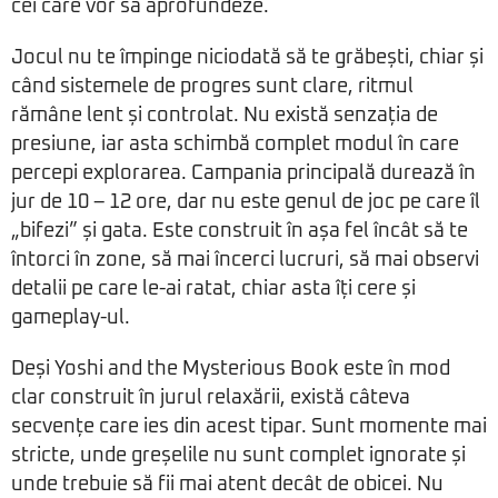
cei care vor să aprofundeze.
Jocul nu te împinge niciodată să te grăbești, chiar și
când sistemele de progres sunt clare, ritmul
rămâne lent și controlat. Nu există senzația de
presiune, iar asta schimbă complet modul în care
percepi explorarea. Campania principală durează în
jur de 10 – 12 ore, dar nu este genul de joc pe care îl
„bifezi” și gata. Este construit în așa fel încât să te
întorci în zone, să mai încerci lucruri, să mai observi
detalii pe care le-ai ratat, chiar asta îți cere și
gameplay-ul.
Deși Yoshi and the Mysterious Book este în mod
clar construit în jurul relaxării, există câteva
secvențe care ies din acest tipar. Sunt momente mai
stricte, unde greșelile nu sunt complet ignorate și
unde trebuie să fii mai atent decât de obicei. Nu