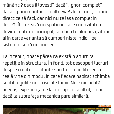
mănânci? dacă îl lovești? dacă îl ignori complet?
dacă îl pui în contact cu altceva? Jocul nu îți spune
direct ce să faci, dar nici nu te lasă complet în
derivă. Îți creează un spațiu în care curiozitatea
devine motorul principal, iar dacă te blochezi, atunci
ai în carte varianta să cumperi niște indicii, pe
sistemul sună un prieten.
La început, poate părea că există o anumită
repetiție în structură. În fond, tot descoperi lucruri
despre creaturi și plante sau flori, dar diferența
reală vine din modul în care fiecare habitat schimbă
subtil regulile nescrise ale lumii. Nu e niciodată
aceeași experiență de la un capitol la altul, chiar
dacă la suprafață mecanica pare similară.