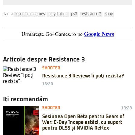
Tags:
insomniac games
playstation
ps3
resistance 3
sony
Google News
Urmărește Go4Games.ro pe
Articole despre Resistance 3
SHOOTER
Resistance 3 Review: îi poţi rezista?
16:20
Iți recomandăm
SHOOTER
13:29
Sesiunea Open Beta pentru Gears of
War: E-Day începe astăzi, cu suport
pentru DLSS și NVIDIA Reflex