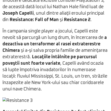
shootere dedicată exclusiv consolei PlayStation 3,
de această dată locul lui Nathan Hale fiind luat de
Joseph Capelli
, unul dintre aliaţii eroului principal
din
Resistance: Fall of Man
şi
Resistance 2
.
În campania single player a jocului, Capelli este
nevoit să parcurgă un lung drum, în încercarea de
a
dezactiva un terraformer al rasei extraterestre
Chimera
şi a-şi salva propria familie de ameninţarea
extraterestră.
Locaţiile întâlnite pe parcursul
poveştii sunt foarte variate
, Capelli având ocazia
să lupte împotriva invadatorilor în numeroase
locaţii: fluviul Mississippi, St. Louis, un tren, străzile
înzapezite ale New York-ului sau chiar coridoarele
unui nave Chimera.