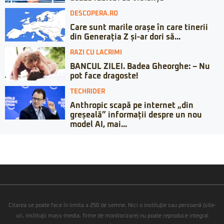
DESCOPERA.RO
Care sunt marile orașe în care tinerii
din Generația Z și-ar dori să...
RAZI CU LACRIMI
BANCUL ZILEI. Badea Gheorghe: – Nu
pot face dragoste!
TECHRIDER
Anthropic scapă pe internet „din
greșeală” informații despre un nou
model AI, mai...
Citarea se poate face în limita a 250 de semne. Nici o instituţie sau persoană (site-
uri, instituţii mass-media, firme de monitorizare) nu poate reproduce integral