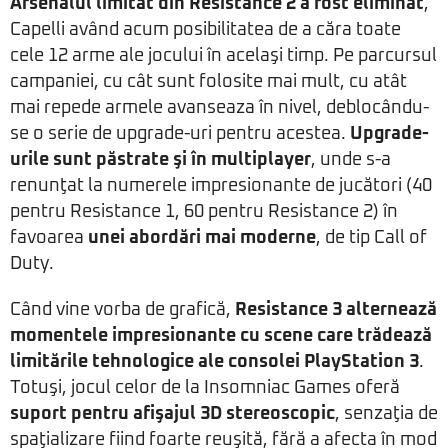
Arsenalul limitat din Resistance 2 a fost eliminat
,
Capelli având acum posibilitatea de a căra toate
cele 12 arme ale jocului în acelaşi timp. Pe parcursul
campaniei, cu cât sunt folosite mai mult, cu atât
mai repede armele avanseaza în nivel, deblocându-
se o serie de upgrade-uri pentru acestea.
Upgrade-
urile sunt păstrate şi în multiplayer
, unde s-a
renunţat la numerele impresionante de jucători (40
pentru Resistance 1, 60 pentru Resistance 2) în
favoarea
unei abordări mai moderne
, de tip Call of
Duty.
Când vine vorba de grafică,
Resistance 3 alternează
momentele impresionante cu scene care trădează
limitările tehnologice ale consolei PlayStation 3
.
Totuşi, jocul celor de la Insomniac Games oferă
suport pentru afişajul 3D stereoscopic
, senzaţia de
spaţializare fiind foarte reuşită, fără a afecta în mod