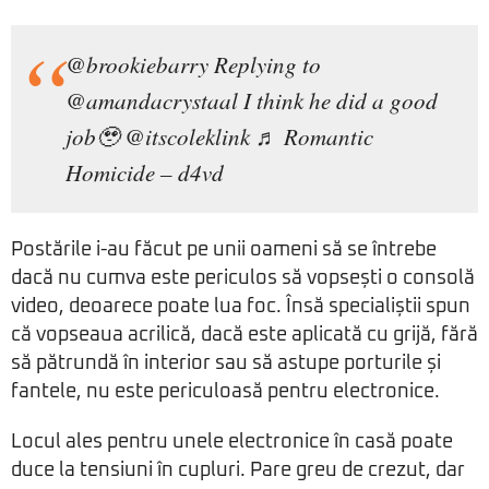
@brookiebarry
Replying to
@amandacrystaal I think he did a good
job🥹 @itscoleklink
♬ Romantic
Homicide – d4vd
Postările i-au făcut pe unii oameni să se întrebe
dacă nu cumva este periculos să vopsești o consolă
video, deoarece poate lua foc. Însă specialiștii spun
că vopseaua acrilică, dacă este aplicată cu grijă, fără
să pătrundă în interior sau să astupe porturile și
fantele, nu este periculoasă pentru electronice.
Locul ales pentru unele electronice în casă poate
duce la tensiuni în cupluri. Pare greu de crezut, dar