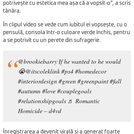
potrivește cu estetica mea așa că a vopsit-o”, a scris
tânăra.
În clipul video se vede cum iubitul ei vopsește, cu o
pensulă, consola într-o culoare verde închis, pentru
a se potrivit cu un perete din sufragerie.
@brookiebarry
If he wanted to he would
😭@itscoleklink
#ps4
#homedecor
#interiordesign
#green
#greenpaint
#fall
#autumn
#love
#couplegoals
#relationshipgoals
♬ Romantic
Homicide – d4vd
Înregistrarea a devenit virală și a generat foarte