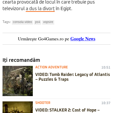
cearta provocată de locul în care trebuie pus
televizorul
a dus la divorț
în Egipt.
Tags:
consola video
ps4
vopsire
Google News
Urmărește Go4Games.ro pe
Iți recomandăm
ACTION ADVENTURE
10:51
VIDEO: Tomb Raider: Legacy of Atlantis
– Puzzles & Traps
SHOOTER
10:37
VIDEO: STALKER 2: Cost of Hope –