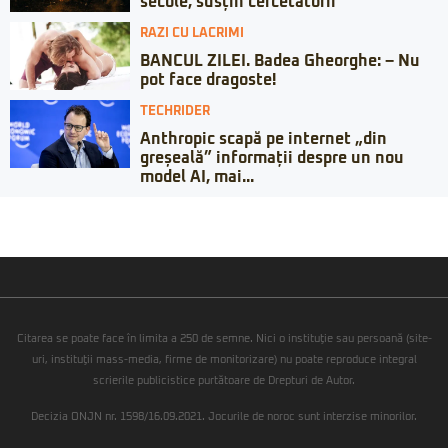
secole, susțin cercetătorii
RAZI CU LACRIMI
BANCUL ZILEI. Badea Gheorghe: – Nu
pot face dragoste!
TECHRIDER
Anthropic scapă pe internet „din
greșeală” informații despre un nou
model AI, mai...
Citarea se poate face în limita a 250 de semne. Nici o instituţie sau persoană (site-
uri, instituţii mass-media, firme de monitorizare) nu poate reproduce integral
scrierile publicistice purtătoare de Drepturi de Autor.
Decizia ONJN nr. 1598/16.09.2021. Jocurile de noroc sunt interzise minorilor.