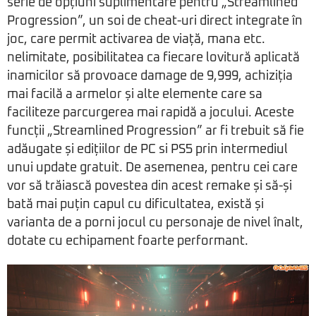
serie de opțiuni suplimentare pentru „Streamlined
Progression”, un soi de cheat-uri direct integrate în
joc, care permit activarea de viață, mana etc.
nelimitate, posibilitatea ca fiecare lovitură aplicată
inamicilor să provoace damage de 9,999, achiziția
mai facilă a armelor și alte elemente care sa
faciliteze parcurgerea mai rapidă a jocului. Aceste
funcții „Streamlined Progression” ar fi trebuit să fie
adăugate și edițiilor de PC si PS5 prin intermediul
unui update gratuit. De asemenea, pentru cei care
vor să trăiască povestea din acest remake și să-și
bată mai puțin capul cu dificultatea, există și
varianta de a porni jocul cu personaje de nivel înalt,
dotate cu echipament foarte performant.