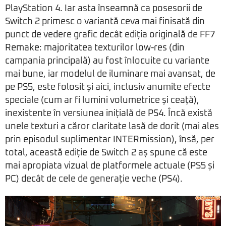
PlayStation 4. Iar asta înseamnă ca posesorii de
Switch 2 primesc o variantă ceva mai finisată din
punct de vedere grafic decât ediția originală de FF7
Remake: majoritatea texturilor low-res (din
campania principală) au fost înlocuite cu variante
mai bune, iar modelul de iluminare mai avansat, de
pe PS5, este folosit și aici, inclusiv anumite efecte
speciale (cum ar fi lumini volumetrice și ceață),
inexistente în versiunea inițială de PS4. Încă există
unele texturi a căror claritate lasă de dorit (mai ales
prin episodul suplimentar INTERmission), însă, per
total, această ediție de Switch 2 aș spune că este
mai apropiata vizual de platformele actuale (PS5 și
PC) decât de cele de generație veche (PS4).