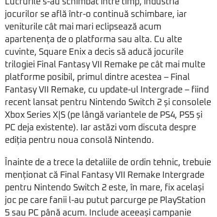
Lucrurile s-au schimbat între timp, industria
jocurilor se află într-o continuă schimbare, iar
veniturile cât mai mari eclipsează acum
apartenența de o platforma sau alta. Cu alte
cuvinte, Square Enix a decis să aducă jocurile
trilogiei Final Fantasy VII Remake pe cât mai multe
platforme posibil, primul dintre acestea – Final
Fantasy VII Remake, cu update-ul Intergrade – fiind
recent lansat pentru Nintendo Switch 2 și consolele
Xbox Series X|S (pe lângă variantele de PS4, PS5 și
PC deja existente). Iar astăzi vom discuta despre
ediția pentru noua consolă Nintendo.
Înainte de a trece la detaliile de ordin tehnic, trebuie
menționat că Final Fantasy VII Remake Intergrade
pentru Nintendo Switch 2 este, în mare, fix același
joc pe care fanii l-au putut parcurge pe PlayStation
5 sau PC până acum. Include aceeași campanie