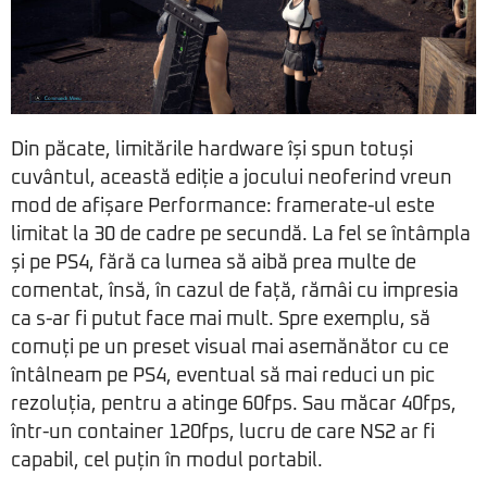
Din păcate, limitările hardware își spun totuși
cuvântul, această ediție a jocului neoferind vreun
mod de afișare Performance: framerate-ul este
limitat la 30 de cadre pe secundă. La fel se întâmpla
și pe PS4, fără ca lumea să aibă prea multe de
comentat, însă, în cazul de față, rămâi cu impresia
ca s-ar fi putut face mai mult. Spre exemplu, să
comuți pe un preset visual mai asemănător cu ce
întâlneam pe PS4, eventual să mai reduci un pic
rezoluția, pentru a atinge 60fps. Sau măcar 40fps,
într-un container 120fps, lucru de care NS2 ar fi
capabil, cel puțin în modul portabil.