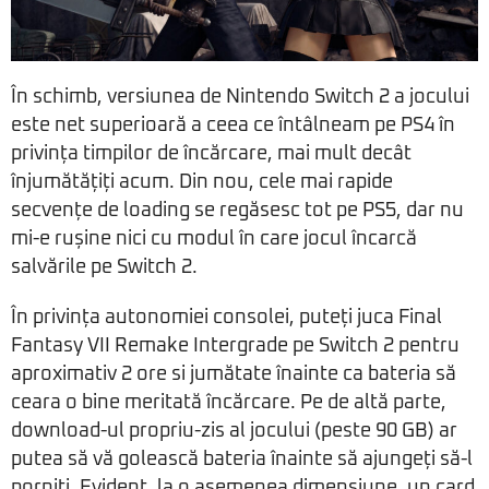
În schimb, versiunea de Nintendo Switch 2 a jocului
este net superioară a ceea ce întâlneam pe PS4 în
privința timpilor de încărcare, mai mult decât
înjumătățiți acum. Din nou, cele mai rapide
secvențe de loading se regăsesc tot pe PS5, dar nu
mi-e rușine nici cu modul în care jocul încarcă
salvările pe Switch 2.
În privința autonomiei consolei, puteți juca Final
Fantasy VII Remake Intergrade pe Switch 2 pentru
aproximativ 2 ore si jumătate înainte ca bateria să
ceara o bine meritată încărcare. Pe de altă parte,
download-ul propriu-zis al jocului (peste 90 GB) ar
putea să vă golească bateria înainte să ajungeți să-l
porniți. Evident, la o asemenea dimensiune, un card