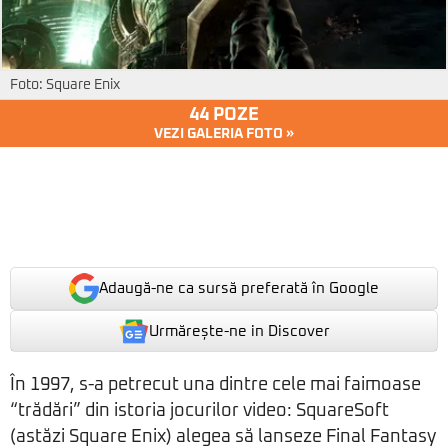
Foto: Square Enix
44 POZE
VEZI GALERIA FOTO »
Adaugă-ne ca sursă preferată în Google
Urmărește-ne in Discover
În 1997, s-a petrecut una dintre cele mai faimoase
“trădări” din istoria jocurilor video: SquareSoft
(astăzi Square Enix) alegea să lanseze Final Fantasy