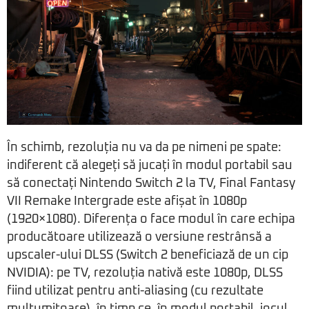
În schimb, rezoluția nu va da pe nimeni pe spate:
indiferent că alegeți să jucați în modul portabil sau
să conectați Nintendo Switch 2 la TV, Final Fantasy
VII Remake Intergrade este afișat în 1080p
(1920×1080). Diferența o face modul în care echipa
producătoare utilizează o versiune restrânsă a
upscaler-ului DLSS (Switch 2 beneficiază de un cip
NVIDIA): pe TV, rezoluția nativă este 1080p, DLSS
fiind utilizat pentru anti-aliasing (cu rezultate
mulțumitoare), în timp ce, în modul portabil, jocul