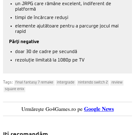
un JRPG care rămâne excelent, indiferent de
platformă
timpi de încărcare reduși
elemente ajutătoare pentru a parcurge jocul mai
rapid
Părţi negative
doar 30 de cadre pe secundă
rezoluție limitată la 1080p pe TV
Tags:
final fantasy 7 remake
intergrade
nintendo switch 2
review
square enix
Google News
Urmărește Go4Games.ro pe
Iți recomandăm