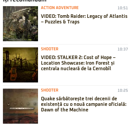
ACTION ADVENTURE
10:51
VIDEO: Tomb Raider: Legacy of Atlantis
– Puzzles & Traps
SHOOTER
10:37
VIDEO: STALKER 2: Cost of Hope –
Location Showcase: Iron Forest și
centrala nucleară de la Cernobîl
SHOOTER
10:25
Quake sărbătorește trei decenii de
existență cu o nouă campanie oficială:
Dawn of the Machine