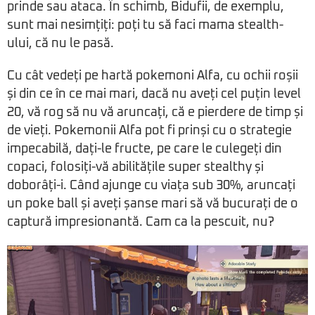
prinde sau ataca. În schimb, Bidufii, de exemplu,
sunt mai nesimțiți: poți tu să faci mama stealth-
ului, că nu le pasă.
Cu cât vedeți pe hartă pokemoni Alfa, cu ochii roșii
și din ce în ce mai mari, dacă nu aveți cel puțin level
20, vă rog să nu vă aruncați, că e pierdere de timp și
de vieți. Pokemonii Alfa pot fi prinși cu o strategie
impecabilă, dați-le fructe, pe care le culegeți din
copaci, folosiți-vă abilitățile super stealthy și
doborâți-i. Când ajunge cu viața sub 30%, aruncați
un poke ball și aveți șanse mari să vă bucurați de o
captură impresionantă. Cam ca la pescuit, nu?