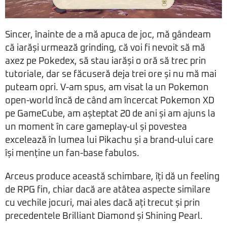
Sincer, înainte de a mă apuca de joc, mă gândeam
că iarăși urmează grinding, că voi fi nevoit să mă
axez pe Pokedex, să stau iarăși o oră să trec prin
tutoriale, dar se făcuseră deja trei ore și nu mă mai
puteam opri. V-am spus, am visat la un Pokemon
open-world încă de când am încercat Pokemon XD
pe GameCube, am așteptat 20 de ani și am ajuns la
un moment în care gameplay-ul și povestea
excelează în lumea lui Pikachu și a brand-ului care
își menține un fan-base fabulos.
Arceus produce această schimbare, îți dă un feeling
de RPG fin, chiar dacă are atâtea aspecte similare
cu vechile jocuri, mai ales dacă ați trecut și prin
precedentele Brilliant Diamond și Shining Pearl.