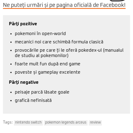
Ne puteți urmări și pe pagina oficială de Facebook!
Părţi pozitive
pokemoni în open-world
mecanici noi care schimbă formula clasică
provocările pe care ți le oferă pokedex-ul (manualul
de studiu al pokemonilor)
foarte mult fun după end game
poveste și gameplay excelente
Părţi negative
peisaje parcă lăsate goale
grafică nefinisată
Tags:
nintendo switch
pokemon legends arceus
review