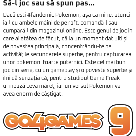
Să-l joc sau să spun pas…
Dacă ești #fandemic Pokemon, așa ca mine, atunci
ia-l cu ambele mâini de pe raft, comandă-l sau
cumpără-l din magazinul online. Este genul de joc în
care ai atâtea de făcut, că la un moment dat uiți și
de povestea principală, concentrându-te pe
activitățile secundarele superbe, pentru capturarea
unor pokemoni foarte puternici. Este cel mai bun
joc din serie, cu un gameplay și o poveste superbe și
îmi dă senzația că, pentru studioul Game Freak
urmează ceva măreț, iar universul Pokemon va
avea enorm de câștigat.