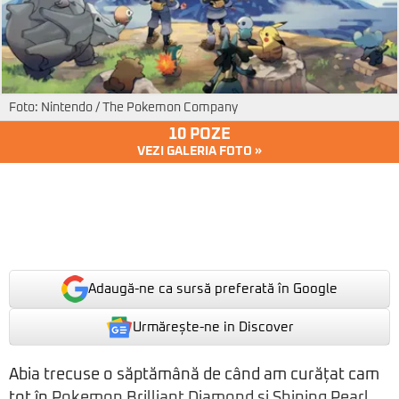
Foto: Nintendo / The Pokemon Company
10 POZE
VEZI GALERIA FOTO »
Adaugă-ne ca sursă preferată în Google
Urmărește-ne in Discover
Abia trecuse o săptămână de când am curățat cam
tot în
Pokemon Brilliant Diamond și Shining Pearl
,