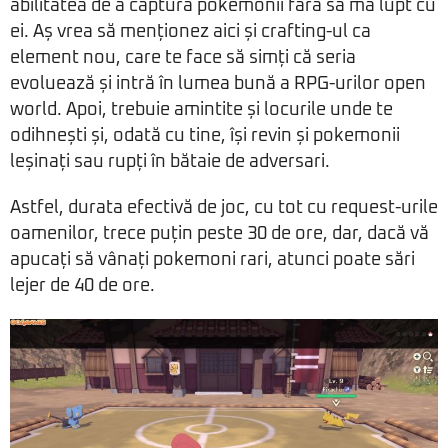
abilitatea de a captura pokemonii fără să mă lupt cu
ei. Aș vrea să menționez aici și crafting-ul ca
element nou, care te face să simți că seria
evoluează și intră în lumea bună a RPG-urilor open
world. Apoi, trebuie amintite și locurile unde te
odihnești și, odată cu tine, își revin și pokemonii
leșinați sau rupți în bătaie de adversari.
Astfel, durata efectivă de joc, cu tot cu request-urile
oamenilor, trece puțin peste 30 de ore, dar, dacă vă
apucați să vânați pokemoni rari, atunci poate sări
lejer de 40 de ore.