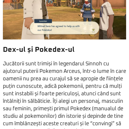
Dex-ul și Pokedex-ul
Jucătorii sunt trimiși în legendarul Sinnoh cu
ajutorul puterii Pokemon Arceus, într-o lume în care
oamenii nu prea au curajul să se apropie de ființele
puțin cunoscute, adică pokemonii, pentru că mulți
sunt instabili și foarte periculoși, atunci când sunt
întâlniți în sălbăticie. Îți alegi un personaj, masculin
sau feminin, primești primul Pokedex (manualul de
studiu al pokemonilor) din istorie și depinde de tine
cum îmblânzești aceste creaturi și le “convingi” să