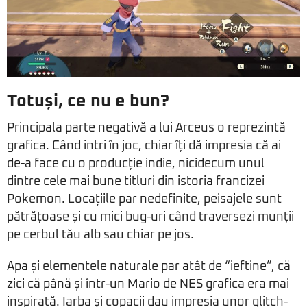
Totuși, ce nu e bun?
Principala parte negativă a lui Arceus o reprezintă
grafica. Când intri în joc, chiar îți dă impresia că ai
de-a face cu o producție indie, nicidecum unul
dintre cele mai bune titluri din istoria francizei
Pokemon. Locațiile par nedefinite, peisajele sunt
pătrățoase și cu mici bug-uri când traversezi munții
pe cerbul tău alb sau chiar pe jos.
Apa și elementele naturale par atât de “ieftine”, că
zici că până și într-un Mario de NES grafica era mai
inspirată. Iarba și copacii dau impresia unor glitch-