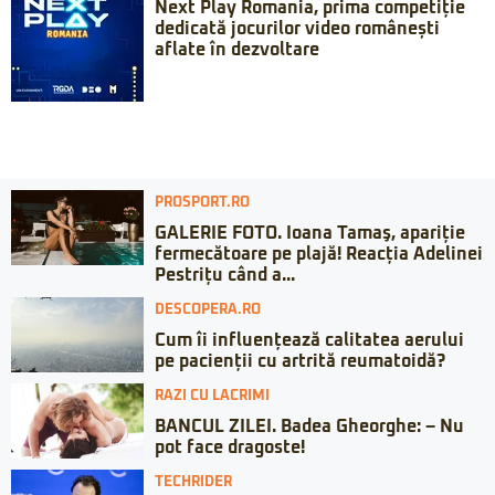
Next Play Romania, prima competiție
dedicată jocurilor video românești
aflate în dezvoltare
PROSPORT.RO
GALERIE FOTO. Ioana Tamaş, apariție
fermecătoare pe plajă! Reacția Adelinei
Pestrițu când a...
DESCOPERA.RO
Cum îi influențează calitatea aerului
pe pacienții cu artrită reumatoidă?
RAZI CU LACRIMI
BANCUL ZILEI. Badea Gheorghe: – Nu
pot face dragoste!
TECHRIDER