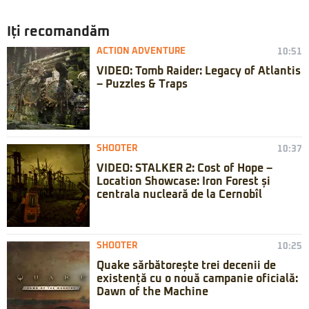
Iți recomandăm
ACTION ADVENTURE
10:51
VIDEO: Tomb Raider: Legacy of Atlantis
– Puzzles & Traps
SHOOTER
10:37
VIDEO: STALKER 2: Cost of Hope –
Location Showcase: Iron Forest și
centrala nucleară de la Cernobîl
SHOOTER
10:25
Quake sărbătorește trei decenii de
existență cu o nouă campanie oficială:
Dawn of the Machine