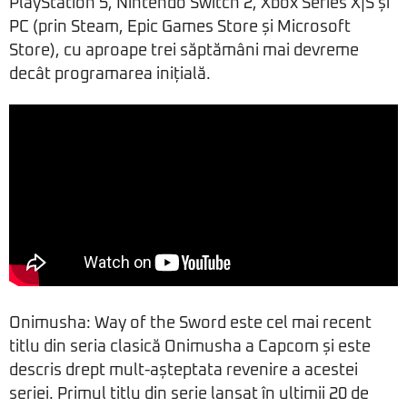
PlayStation 5, Nintendo Switch 2, Xbox Series X|S și
PC (prin Steam, Epic Games Store și Microsoft
Store), cu aproape trei săptămâni mai devreme
decât programarea inițială.
Onimusha: Way of the Sword este cel mai recent
titlu din seria clasică Onimusha a Capcom și este
descris drept mult-așteptata revenire a acestei
seriei. Primul titlu din serie lansat în ultimii 20 de