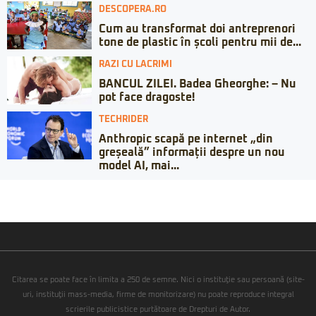
DESCOPERA.RO
Cum au transformat doi antreprenori
tone de plastic în școli pentru mii de...
RAZI CU LACRIMI
BANCUL ZILEI. Badea Gheorghe: – Nu
pot face dragoste!
TECHRIDER
Anthropic scapă pe internet „din
greșeală” informații despre un nou
model AI, mai...
Citarea se poate face în limita a 250 de semne. Nici o instituţie sau persoană (site-
uri, instituţii mass-media, firme de monitorizare) nu poate reproduce integral
scrierile publicistice purtătoare de Drepturi de Autor.