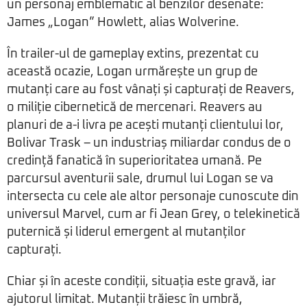
un personaj emblematic al benzilor desenate:
James „Logan” Howlett, alias Wolverine.
În trailer-ul de gameplay extins, prezentat cu
această ocazie, Logan urmărește un grup de
mutanți care au fost vânați și capturați de Reavers,
o miliție cibernetică de mercenari. Reavers au
planuri de a-i livra pe acești mutanți clientului lor,
Bolivar Trask – un industriaș miliardar condus de o
credință fanatică în superioritatea umană. Pe
parcursul aventurii sale, drumul lui Logan se va
intersecta cu cele ale altor personaje cunoscute din
universul Marvel, cum ar fi Jean Grey, o telekinetică
puternică și liderul emergent al mutanților
capturați.
Chiar și în aceste condiții, situația este gravă, iar
ajutorul limitat. Mutanții trăiesc în umbră,