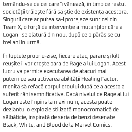
temându-se de cei care îi vânează, în timp ce restul
societății trăiește fără să știe de existența acestora.
Singurii care ar putea să-i protejeze sunt cei din
Team X, o forță de intervenție a mutanților căreia
Logan i se alătură din nou, după ce o părăsise cu
trei ani în urmă.
În luptele propriu-zise, fiecare atac, parare și kill
reușite îi vor crește bara de Rage a lui Logan. Acest
lucru va permite executarea de atacuri mai
puternice sau activarea abilității Healing Factor,
menită să refacă corpul eroului după ce a acesta a
suferit răni semnificative. Dacă nivelul de Rage al lui
Logan este împins la maximum, acesta poate
dezlănțui o explozie stilizată monocromatică de
sălbăticie, inspirată de seria de benzi desenate
Black, White, and Blood de la Marvel Comics.