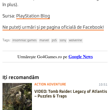
în plus).
Sursa:
PlayStation Blog
Ne puteți urmări și pe pagina oficială de Facebook!
Tags:
insomniac games
marvel
ps5
sony
wolverine
Google News
Urmărește Go4Games.ro pe
Iți recomandăm
ACTION ADVENTURE
10:51
VIDEO: Tomb Raider: Legacy of Atlantis
– Puzzles & Traps