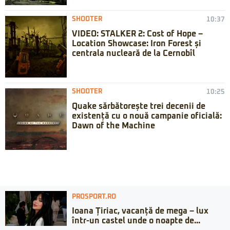
SHOOTER
10:37
VIDEO: STALKER 2: Cost of Hope –
Location Showcase: Iron Forest și
centrala nucleară de la Cernobîl
SHOOTER
10:25
Quake sărbătorește trei decenii de
existență cu o nouă campanie oficială:
Dawn of the Machine
PROSPORT.RO
Ioana Țiriac, vacanță de mega – lux
într-un castel unde o noapte de...