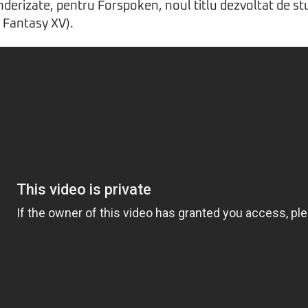
nderizate, pentru Forspoken, noul titlu dezvoltat de s
 Fantasy XV).