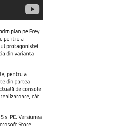
prim plan pe Frey
ze pentru a
lul protagonistei
ia din varianta
le, pentru a
te din partea
actuală de console
 realizatoare, cât
 5 și PC. Versiunea
icrosoft Store.