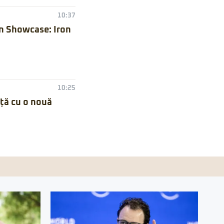
10:37
n Showcase: Iron
10:25
nță cu o nouă