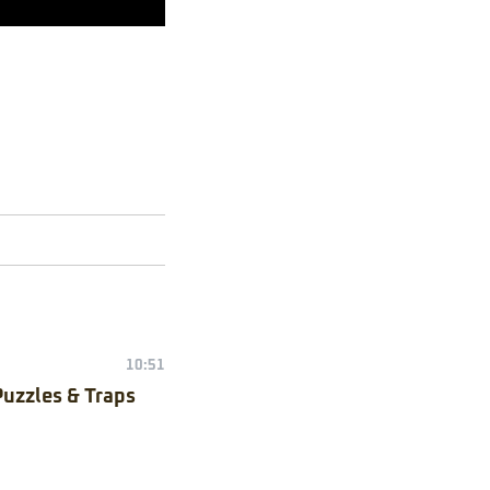
10:51
Puzzles & Traps