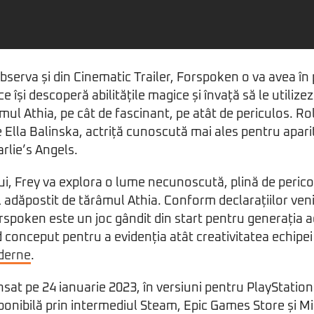
serva și din Cinematic Trailer, Forspoken o va avea în 
e își descoperă abilitățile magice și învață să le utilize
âmul Athia, pe cât de fascinant, pe atât de periculos. Ro
e Ella Balinska, actriță cunoscută mai ales pentru apariț
rlie’s Angels.
ui, Frey va explora o lume necunoscută, plină de perico
 adăpostit de tărâmul Athia. Conform declarațiilor veni
rspoken este un joc gândit din start pentru generația 
d conceput pentru a evidenția atât creativitatea echipei
derne
.
nsat pe 24 ianuarie 2023, în versiuni pentru PlayStation
sponibilă prin intermediul Steam, Epic Games Store și M