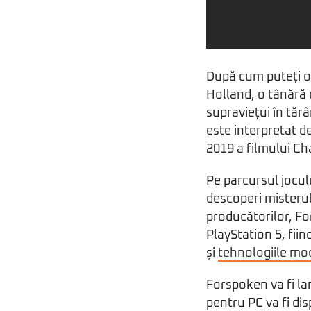
După cum puteți ob
Holland, o tânără c
supraviețui în tăr
este interpretat d
2019 a filmului Cha
Pe parcursul jocul
descoperi misterul
producătorilor, Fo
PlayStation 5, fiin
și
tehnologiile mo
Forspoken va fi la
pentru PC va fi di