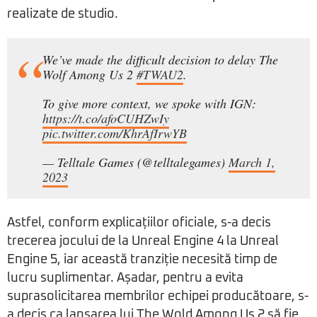
realizate de studio.
We’ve made the difficult decision to delay The
Wolf Among Us 2
#TWAU2
.
To give more context, we spoke with IGN:
https://t.co/afoCUHZwIy
pic.twitter.com/KhrAfIrwYB
— Telltale Games (@telltalegames)
March 1,
2023
Astfel, conform explicațiilor oficiale, s-a decis
trecerea jocului de la Unreal Engine 4 la Unreal
Engine 5, iar această tranziție necesită timp de
lucru suplimentar. Așadar, pentru a evita
suprasolicitarea membrilor echipei producătoare, s-
a decis ca lansarea lui The Wold Among Us 2 să fie