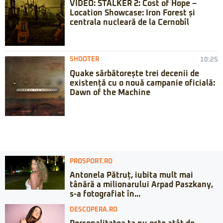
VIDEO: STALKER 2: Cost of Hope –
Location Showcase: Iron Forest și
centrala nucleară de la Cernobîl
SHOOTER
10:25
Quake sărbătorește trei decenii de
existență cu o nouă campanie oficială:
Dawn of the Machine
PROSPORT.RO
Antonela Pătruț, iubita mult mai
tânără a milionarului Arpad Paszkany,
s-a fotografiat în...
DESCOPERA.RO