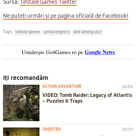
Sursa:
Telltale Games Twitter
Ne puteți urmări și pe pagina oficială de Facebook!
Tags:
telltale games
unreal engine 5
wolf among us 2
Google News
Urmărește Go4Games.ro pe
Iți recomandăm
ACTION ADVENTURE
10:51
VIDEO: Tomb Raider: Legacy of Atlantis
– Puzzles & Traps
SHOOTER
10:37