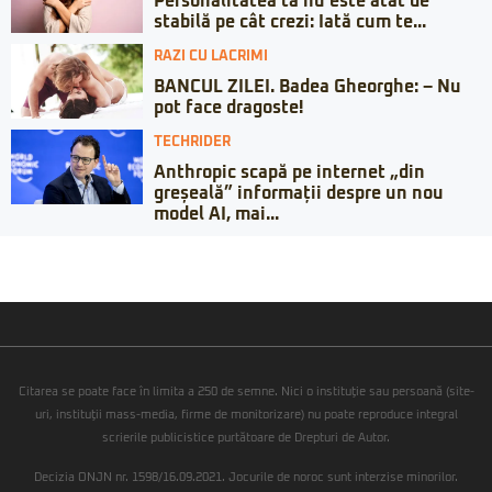
Personalitatea ta nu este atât de
stabilă pe cât crezi: Iată cum te...
RAZI CU LACRIMI
BANCUL ZILEI. Badea Gheorghe: – Nu
pot face dragoste!
TECHRIDER
Anthropic scapă pe internet „din
greșeală” informații despre un nou
model AI, mai...
Citarea se poate face în limita a 250 de semne. Nici o instituţie sau persoană (site-
uri, instituţii mass-media, firme de monitorizare) nu poate reproduce integral
scrierile publicistice purtătoare de Drepturi de Autor.
Decizia ONJN nr. 1598/16.09.2021. Jocurile de noroc sunt interzise minorilor.