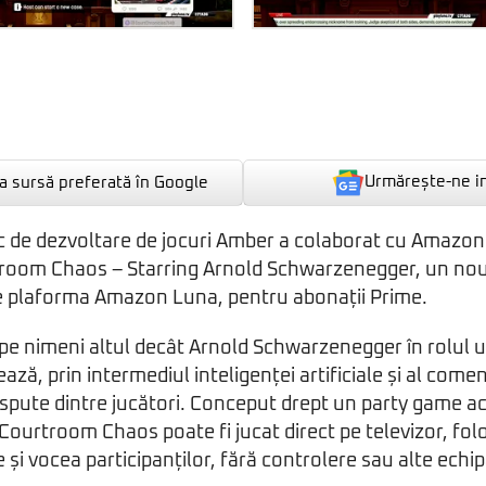
Urmărește-ne i
 sursă preferată în Google
 de dezvoltare de jocuri Amber a colaborat cu Amazon
room Chaos – Starring Arnold Schwarzenegger, un no
pe plaforma Amazon Luna, pentru abonații Prime.
e pe nimeni altul decât Arnold Schwarzenegger în rolul 
rează, prin intermediul inteligenței artificiale și al come
spute dintre jucători. Conceput drept un party game ac
, Courtroom Chaos poate fi jucat direct pe televizor, fo
 și vocea participanților, fără controlere sau alte ech