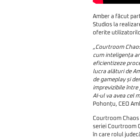
Amber a făcut par
Studios la realiza
oferite utilizatoril
„Courtroom Chaos 
cum inteligența ar
eficientizeze proc
lucra alături de A
de gameplay și de
imprevizibile într
AI-ul va avea cel 
Pohonțu, CEO Amb
Courtroom Chaos –
seriei Courtroom C
în care rolul judec