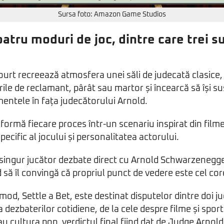
Sursa foto: Amazon Game Studios
patru moduri de joc, dintre care trei 
rt recreează atmosfera unei săli de judecată clasice, î
rile de reclamant, pârât sau martor și încearcă să își su
entele în fața judecătorului Arnold.
formă fiecare proces într-un scenariu inspirat din filme
ecific al jocului și personalitatea actorului.
singur jucător dezbate direct cu Arnold Schwarzenegger
 să îl convingă că propriul punct de vedere este cel cor
mod, Settle a Bet, este destinat disputelor dintre doi ju
 dezbaterilor cotidiene, de la cele despre filme și sport
 cultura pop, verdictul final fiind dat de Judge Arnold