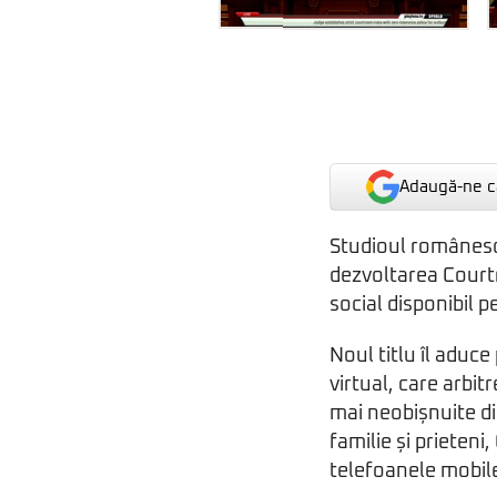
Adaugă-ne ca
Studioul românesc
dezvoltarea Court
social disponibil 
Noul titlu îl aduc
virtual, care arbit
mai neobișnuite di
familie și prieteni
telefoanele mobile