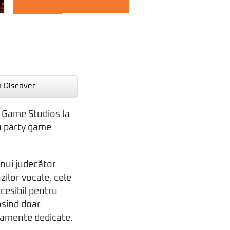
n Discover
 Game Studios la
u party game
unui judecător
nzilor vocale, cele
cesibil pentru
losind doar
ipamente dedicate.