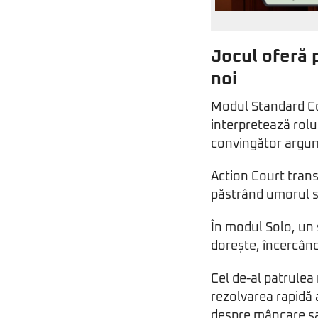
Jocul oferă 
noi
Modul Standard Cou
interpretează rolu
convingător argum
Action Court trans
păstrând umorul sp
În modul Solo, un 
dorește, încercând
Cel de-al patrulea 
rezolvarea rapidă a
despre mâncare sau