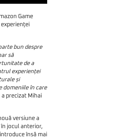
u Amazon Game
 experienței
oarte bun despre
oar să
rtunitate de a
trul experienței
urale și
e domeniile în care
, a precizat Mihai
nouă versiune a
n jocul anterior,
 introduce însă mai