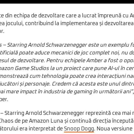
te din echipa de dezvoltare care a lucrat împreună c
rea jocului, contribuind la implementarea și dezvoltarea
or.
– Starring Arnold Schwarzenegger este un exemplu f
tificială poate aduce mecanici de joc complet noi, nu d
esul de dezvoltare. Pentru echipele Amber a fost o opo
mazon Game Studios la un proiect care pune AI-ul în cen
monstrează cum tehnologia poate crea interacțiuni nat
e jucători și personaje. Credem că acesta este unul dintr
mai mare impact în industria de gaming în următorii ani”
er.
 Starring Arnold Schwarzenegger reprezintă cea mai 
haos de pe Amazon Luna și continuă direcția începută î
ătorului era interpretat de
Snoop Dogg
. Noua versiune