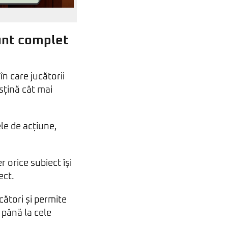
sunt complet
n care jucătorii
sțină cât mai
le de acțiune,
 orice subiect își
ect.
cători și permite
 până la cele
.