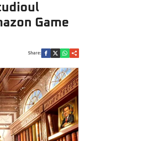
tudioul
Amazon Game
Share: