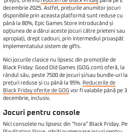
prejos, oferind
reduceri de Black Friday
până pe 2
decembrie 2025. Astfel, prețurile anumitor jocuri
disponibile prin aceasta platformă sunt reduse cu
până la 80%, Epic Games Store introducând și
opțiunea de a dărui aceste jocuri către prieteni sau
apropiați, drept cadouri, prin intermediul proaspăt
implementatului sistem de gifts.
Nici jocurile clasice nu lipsesc din promoțiile de
Black Friday: Good Old Games (GOG.com) oferă, la
rândul său, peste 7500 de jocuri și/sau bundle-uri la
prețuri reduse și cu până la 95%.
Reducerile de
Black Friday oferite de GOG
vor fi valabile până pe 3
decembrie, inclusiv.
Jocuri pentru console
Nici consolele nu lipsesc din “hora” Black Friday. Pe