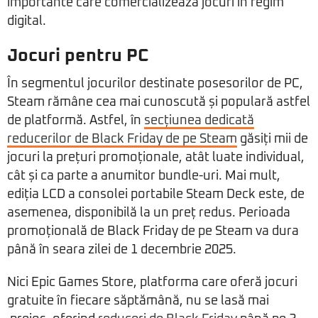
importante care comercializează jocuri în regim
digital.
Jocuri pentru PC
În segmentul jocurilor destinate posesorilor de PC,
Steam rămâne cea mai cunoscută și populară astfel
de platformă. Astfel, în
secțiunea dedicată
reducerilor de Black Friday de pe Steam
găsiți mii de
jocuri la prețuri promoționale, atât luate individual,
cât și ca parte a anumitor bundle-uri. Mai mult,
ediția LCD a consolei portabile Steam Deck este, de
asemenea, disponibilă la un preț redus. Perioada
promoțională de Black Friday de pe Steam va dura
până în seara zilei de 1 decembrie 2025.
Nici Epic Games Store, platforma care oferă jocuri
gratuite în fiecare săptămână, nu se lasă mai