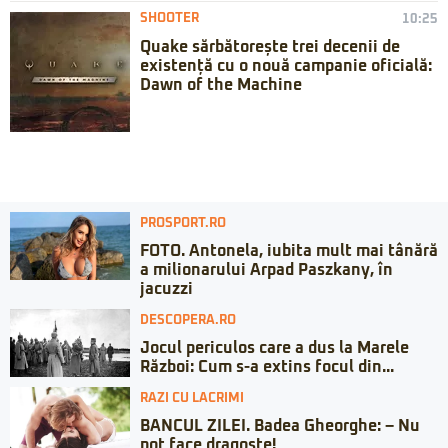
SHOOTER
10:25
Quake sărbătorește trei decenii de
existență cu o nouă campanie oficială:
Dawn of the Machine
PROSPORT.RO
FOTO. Antonela, iubita mult mai tânără
a milionarului Arpad Paszkany, în
jacuzzi
DESCOPERA.RO
Jocul periculos care a dus la Marele
Război: Cum s-a extins focul din...
RAZI CU LACRIMI
BANCUL ZILEI. Badea Gheorghe: – Nu
pot face dragoste!