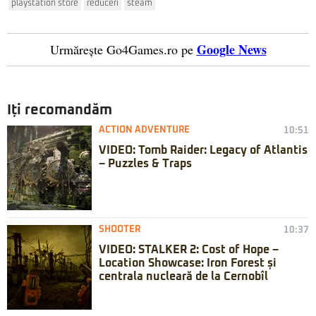
playstation store
reduceri
steam
Google News
Urmărește Go4Games.ro pe
Iți recomandăm
ACTION ADVENTURE
10:51
VIDEO: Tomb Raider: Legacy of Atlantis
– Puzzles & Traps
SHOOTER
10:37
VIDEO: STALKER 2: Cost of Hope –
Location Showcase: Iron Forest și
centrala nucleară de la Cernobîl