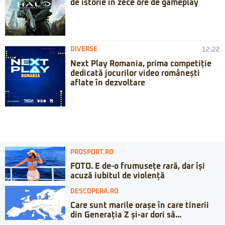
de istorie în zece ore de gameplay
DIVERSE
12:22
Next Play Romania, prima competiție
dedicată jocurilor video românești
aflate în dezvoltare
PROSPORT.RO
FOTO. E de-o frumusețe rară, dar își
acuză iubitul de violență
DESCOPERA.RO
Care sunt marile orașe în care tinerii
din Generația Z și-ar dori să...