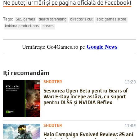
Ne puteți urmări și pe pagina oficială de Facebook!
Tags:
505 games
death stranding
director's cut
epic games store
kokima productions
steam
Google News
Urmărește Go4Games.ro pe
Iți recomandăm
SHOOTER
13:29
Sesiunea Open Beta pentru Gears of
War: E-Day începe astăzi, cu suport
pentru DLSS și NVIDIA Reflex
SHOOTER
17:02
Halo Campaign Evolved Review: 25 ani