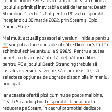
chiar în primele zile ale acestui an, această ediție a
jocului a primit și inevitabila dată de lansare: Death
Stranding Director’s Cut pentru PC va fi disponibil
începând cu 30 martie 2022, prin Steam și Epic
Games Store.
Mai mult, actualii posesori ai
versiunii inițiale pentru
PC
vor putea face upgrade-ul către Director’s Cut în
schimbul echivalentului a 9,99€/$. Pentru a putea
beneficia de această ofertă, deținătorii ediției
pentru PC a jocului Death Stranding trebuie să
instaleze versiunea veche, să o pornească și să
selecteze opțiunea de upgrade disponibilă în meniul
principal.
Iar aceasta ofertă pică cum nu se poate mai bine,
Death Stranding fiind
disponibil chiar acum
la
reducere pe Steam, în cadrul promoției dedicate