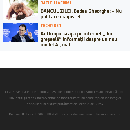
RAZI CU LACRIMI
BANCUL ZILEI. Badea Gheorghe: – Nu
pot face dragoste!
TECHRIDER
Anthropic scapă pe internet „din
greșeală” informații despre un nou
model AI, mai...
Citarea se poate face în limita a 250 de semne. Nici o instituţie sau persoană (site-
uri, instituţii mass-media, firme de monitorizare) nu poate reproduce integral
scrierile publicistice purtătoare de Drepturi de Autor.
Decizia ONJN nr. 1598/16.09.2021. Jocurile de noroc sunt interzise minorilor.