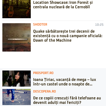
Location Showcase: Iron Forest și
centrala nucleară de la Cernobîl
SHOOTER
10:25
Quake sărbătorește trei decenii de
existență cu o nouă campanie oficială:
Dawn of the Machine
PROSPORT.RO
Ioana Țiriac, vacanță de mega – lux
într-un castel unde o noapte de...
DESCOPERA.RO
De ce copiii crescuți fără telefoane au
devenit adulți mai fericiți?