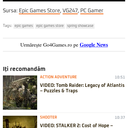
Sursa:
Epic Games Store
,
VG247
,
PC Gamer
Tags:
epic games
epic games store
spring showcase
Google News
Urmărește Go4Games.ro pe
Iți recomandăm
ACTION ADVENTURE
10:51
VIDEO: Tomb Raider: Legacy of Atlantis
– Puzzles & Traps
SHOOTER
10:37
VIDEO: STALKER 2: Cost of Hope –