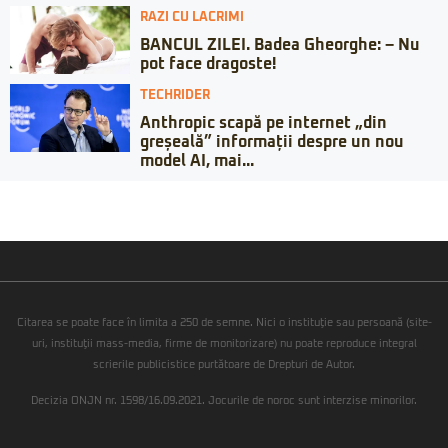
RAZI CU LACRIMI
BANCUL ZILEI. Badea Gheorghe: – Nu
pot face dragoste!
TECHRIDER
Anthropic scapă pe internet „din
greșeală” informații despre un nou
model AI, mai...
Citarea se poate face în limita a 250 de semne. Nici o instituţie sau persoană (site-
uri, instituţii mass-media, firme de monitorizare) nu poate reproduce integral
scrierile publicistice purtătoare de Drepturi de Autor.
Decizia ONJN nr. 1598/16.09.2021. Jocurile de noroc sunt interzise minorilor.