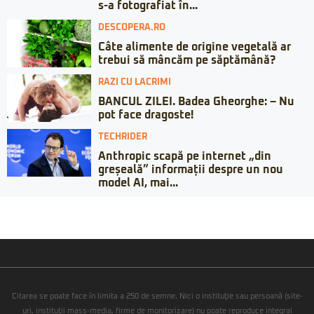
s-a fotografiat în...
DESCOPERA.RO
Câte alimente de origine vegetală ar
trebui să mâncăm pe săptămână?
RAZI CU LACRIMI
BANCUL ZILEI. Badea Gheorghe: – Nu
pot face dragoste!
TECHRIDER
Anthropic scapă pe internet „din
greșeală” informații despre un nou
model AI, mai...
Citarea se poate face în limita a 250 de semne. Nici o instituţie sau persoană (site-
uri, instituţii mass-media, firme de monitorizare) nu poate reproduce integral