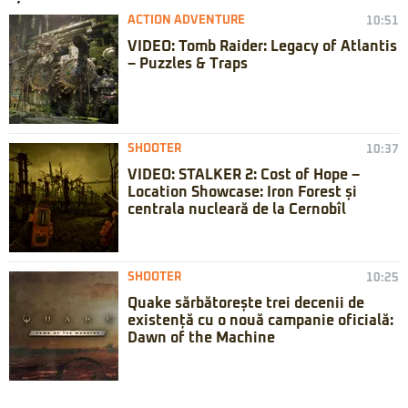
ACTION ADVENTURE
10:51
VIDEO: Tomb Raider: Legacy of Atlantis
– Puzzles & Traps
SHOOTER
10:37
VIDEO: STALKER 2: Cost of Hope –
Location Showcase: Iron Forest și
centrala nucleară de la Cernobîl
SHOOTER
10:25
Quake sărbătorește trei decenii de
existență cu o nouă campanie oficială:
Dawn of the Machine