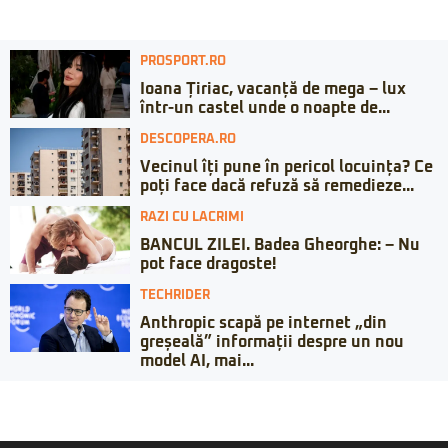
PROSPORT.RO
Ioana Țiriac, vacanță de mega – lux
într-un castel unde o noapte de...
DESCOPERA.RO
Vecinul îți pune în pericol locuința? Ce
poți face dacă refuză să remedieze...
RAZI CU LACRIMI
BANCUL ZILEI. Badea Gheorghe: – Nu
pot face dragoste!
TECHRIDER
Anthropic scapă pe internet „din
greșeală” informații despre un nou
model AI, mai...