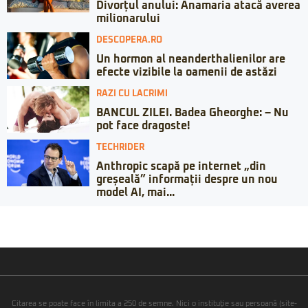
Divorțul anului: Anamaria atacă averea
milionarului
DESCOPERA.RO
Un hormon al neanderthalienilor are
efecte vizibile la oamenii de astăzi
RAZI CU LACRIMI
BANCUL ZILEI. Badea Gheorghe: – Nu
pot face dragoste!
TECHRIDER
Anthropic scapă pe internet „din
greșeală” informații despre un nou
model AI, mai...
Citarea se poate face în limita a 250 de semne. Nici o instituţie sau persoană (site-