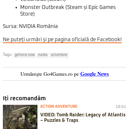
Monster Outbreak (Steam și Epic Games
Store)
Sursa: NVIDIA România
Ne puteți urmări și pe pagina oficială de Facebook!
Tags:
geforce now
nvidia
octombrie
Google News
Urmărește Go4Games.ro pe
Iți recomandăm
ACTION ADVENTURE
10:51
VIDEO: Tomb Raider: Legacy of Atlantis
– Puzzles & Traps