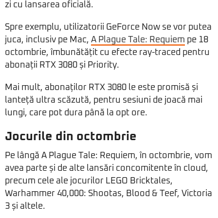
zi cu lansarea oficială.
Spre exemplu, utilizatorii GeForce Now se vor putea
juca, inclusiv pe Mac,
A Plague Tale: Requiem
pe 18
octombrie, îmbunătățit cu efecte ray-traced pentru
abonații RTX 3080 și Priority.
Mai mult, abonaților RTX 3080 le este promisă și
lanteță ultra scăzută, pentru sesiuni de joacă mai
lungi, care pot dura până la opt ore.
Jocurile din octombrie
Pe lângă A Plague Tale: Requiem, în octombrie, vom
avea parte și de alte lansări concomitente în cloud,
precum cele ale jocurilor LEGO Bricktales,
Warhammer 40,000: Shootas, Blood & Teef, Victoria
3 și altele.