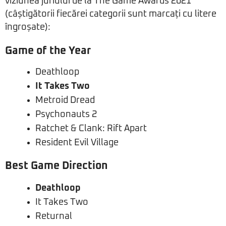
viziunea juriului de la The Game Awards 2021
(câștigătorii fiecărei categorii sunt marcați cu litere
îngroșate):
Game of the Year
Deathloop
It Takes Two
Metroid Dread
Psychonauts 2
Ratchet & Clank: Rift Apart
Resident Evil Village
Best Game Direction
Deathloop
It Takes Two
Returnal