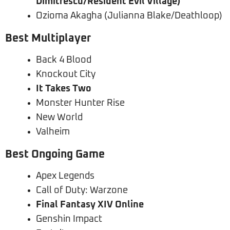
Dimitrescu/Resident Evil Village)
Ozioma Akagha (Julianna Blake/Deathloop)
Best Multiplayer
Back 4 Blood
Knockout City
It Takes Two
Monster Hunter Rise
New World
Valheim
Best Ongoing Game
Apex Legends
Call of Duty: Warzone
Final Fantasy XIV Online
Genshin Impact