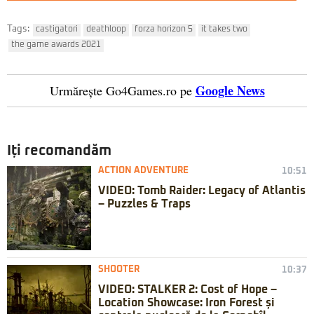
Tags:
castigatori
deathloop
forza horizon 5
it takes two
the game awards 2021
Google News
Urmărește Go4Games.ro pe
Iți recomandăm
ACTION ADVENTURE
10:51
VIDEO: Tomb Raider: Legacy of Atlantis
– Puzzles & Traps
SHOOTER
10:37
VIDEO: STALKER 2: Cost of Hope –
Location Showcase: Iron Forest și