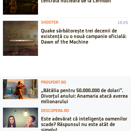
centrala nucleară de la Cernobîl
SHOOTER
10:25
Quake sărbătorește trei decenii de
existență cu o nouă campanie oficială:
Dawn of the Machine
PROSPORT.RO
„Bătălia pentru 50.000.000 de dolari”.
Divorțul anului: Anamaria atacă averea
milionarului
DESCOPERA.RO
Este adevărat că inteligența oamenilor
scade? Răspunsul nu este atât de
simplu!