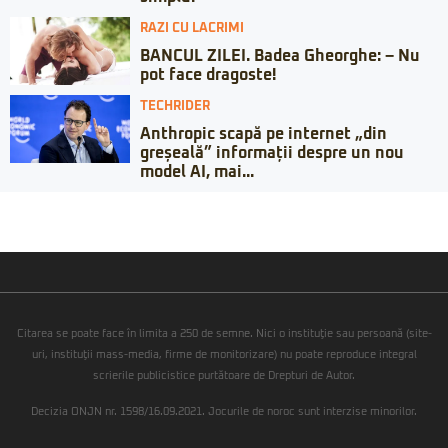
RAZI CU LACRIMI
BANCUL ZILEI. Badea Gheorghe: – Nu
pot face dragoste!
TECHRIDER
Anthropic scapă pe internet „din
greșeală” informații despre un nou
model AI, mai...
Citarea se poate face în limita a 250 de semne. Nici o instituţie sau persoană (site-
uri, instituţii mass-media, firme de monitorizare) nu poate reproduce integral
scrierile publicistice purtătoare de Drepturi de Autor.
Decizia ONJN nr. 1598/16.09.2021. Jocurile de noroc sunt interzise minorilor.