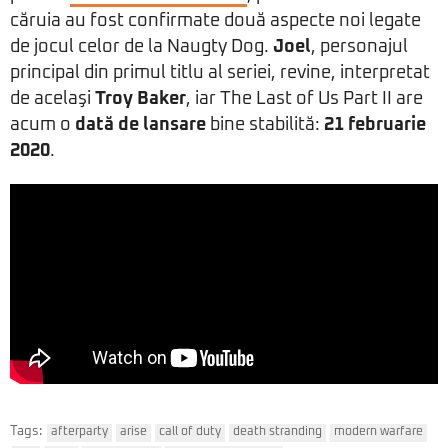
căruia au fost confirmate două aspecte noi legate
de jocul celor de la Naugty Dog.
Joel
, personajul
principal din primul titlu al seriei, revine, interpretat
de acelaşi
Troy Baker
, iar The Last of Us Part II are
acum o
dată de lansare
bine stabilită:
21 februarie
2020
.
Tags:
afterparty
arise
call of duty
death stranding
modern warfare