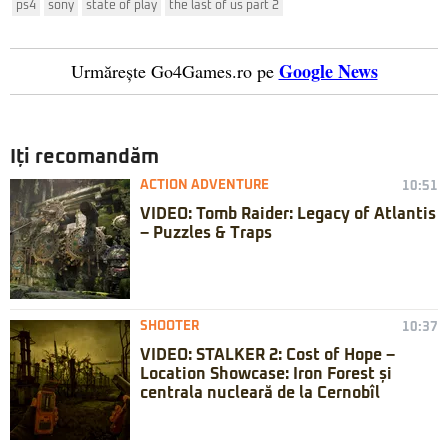
ps4
sony
state of play
the last of us part 2
Google News
Urmărește Go4Games.ro pe
Iți recomandăm
ACTION ADVENTURE
10:51
VIDEO: Tomb Raider: Legacy of Atlantis
– Puzzles & Traps
SHOOTER
10:37
VIDEO: STALKER 2: Cost of Hope –
Location Showcase: Iron Forest și
centrala nucleară de la Cernobîl