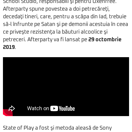
School Studio, responsabili şi pentru Oxenfree.
Afterparty spune povestea a doi petrecăreţi,
decedaţi tineri, care, pentru a scăpa din Iad, trebuie
să-l înfrunte pe Satan şi pe demonii acestuia în ceea
ce priveşte rezistenţa la băuturi alcoolice şi
petreceri. Afterparty va fi lansat pe
29 octombrie
2019
.
State of Play a fost şi metoda aleasă de Sony