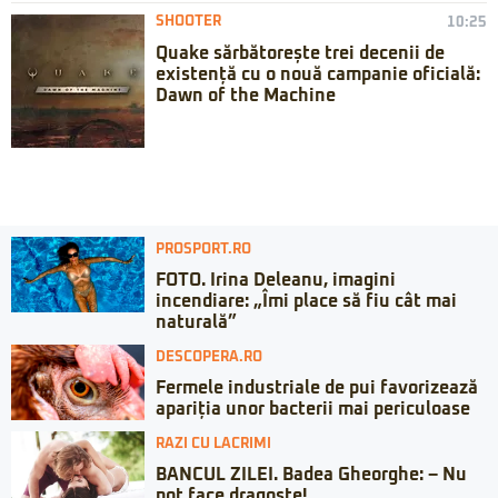
SHOOTER
10:25
Quake sărbătorește trei decenii de
existență cu o nouă campanie oficială:
Dawn of the Machine
PROSPORT.RO
FOTO. Irina Deleanu, imagini
incendiare: „Îmi place să fiu cât mai
naturală”
DESCOPERA.RO
Fermele industriale de pui favorizează
apariția unor bacterii mai periculoase
RAZI CU LACRIMI
BANCUL ZILEI. Badea Gheorghe: – Nu
pot face dragoste!