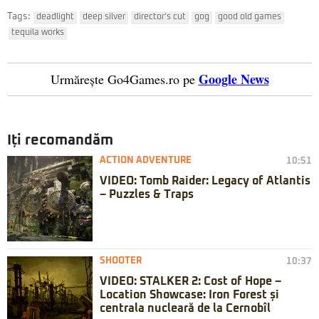
Tags:
deadlight
deep silver
director's cut
gog
good old games
tequila works
Google News
Urmărește Go4Games.ro pe
Iți recomandăm
ACTION ADVENTURE
10:51
VIDEO: Tomb Raider: Legacy of Atlantis
– Puzzles & Traps
SHOOTER
10:37
VIDEO: STALKER 2: Cost of Hope –
Location Showcase: Iron Forest și
centrala nucleară de la Cernobîl