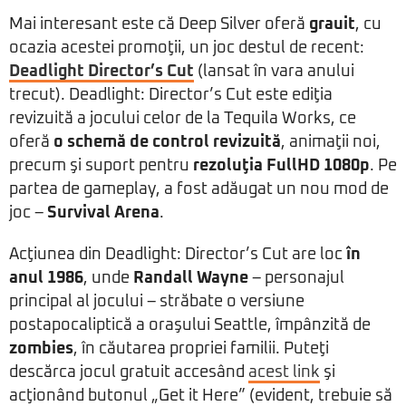
Mai interesant este că Deep Silver oferă
grauit
, cu
ocazia acestei promoţii, un joc destul de recent:
Deadlight Director’s Cut
(lansat în vara anului
trecut). Deadlight: Director’s Cut este ediţia
revizuită a jocului celor de la Tequila Works, ce
oferă
o schemă de control revizuită
, animaţii noi,
precum şi suport pentru
rezoluţia FullHD 1080p
. Pe
partea de gameplay, a fost adăugat un nou mod de
joc –
Survival Arena
.
Acţiunea din Deadlight: Director’s Cut are loc
în
anul 1986
, unde
Randall Wayne
– personajul
principal al jocului – străbate o versiune
postapocaliptică a oraşului Seattle, împânzită de
zombies
, în căutarea propriei familii. Puteţi
descărca jocul gratuit accesând
acest link
şi
acţionând butonul „Get it Here” (evident, trebuie să