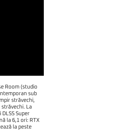
se Room (studio
 contemporan sub
mpir străvechi,
i străvechi. La
și DLSS Super
ă la 6,1 ori: RTX
ează la peste