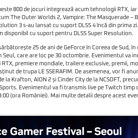
este 800 de jocuri integrează acum tehnologii RTX, ia
recum The Outer Worlds 2, Vampire: The Masquerade – Bl
lution 3 s-au lansat cu suport DLSS 4 încă din prima zi.
m disponibil cu suport pentru DLSS Super Resolution.
ărbătorește 25 de ani de GeForce în Coreea de Sud, în 
 Seul, care are loc pe 30 octombrie. Evenimentul va in
 RTX, premiere mondiale, trailere exclusive, premii, mo
usținut de trupa LE SSERAFIM. De asemenea, vor fi anu
e la Krafton, AION 2 și Cinder City de la NCSOFT, prec
ports. Evenimentul va fi transmis live pe Twitch timp 
:00 (ora României). Mai multe detalii despre acest ev