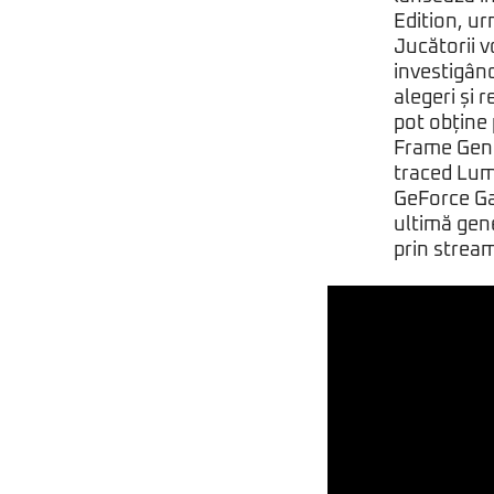
Edition, ur
Jucătorii v
investigând
alegeri și 
pot obține
Frame Gene
traced Lume
GeForce Ga
ultimă gen
prin strea