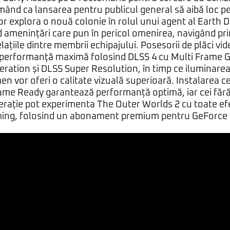
mând ca lansarea pentru publicul general să aibă loc p
or explora o nouă colonie în rolul unui agent al Earth D
 amenințări care pun în pericol omenirea, navigând prin
relațiile dintre membrii echipajului. Posesorii de plăci 
 performanță maximă folosind DLSS 4 cu Multi Frame 
ration și DLSS Super Resolution, în timp ce iluminarea
n vor oferi o calitate vizuală superioară. Instalarea c
me Ready garantează performanță optimă, iar cei făr
erație pot experimenta The Outer Worlds 2 cu toate ef
ming, folosind un abonament premium pentru GeForce