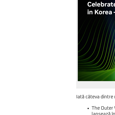
Iată câteva dintre 
The Outer 
lansează î