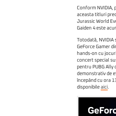
Conform NVIDIA, p
aceasta titluri p
Jurassic World Evo
Gaiden 4 este acu
Totodată, NVIDIA s
GeForce Gamer din
hands-on cu jocuri
concert special s
pentru PUBG Ally d
demonstrativ de eS
începând cu ora 13
disponibile
aici
.