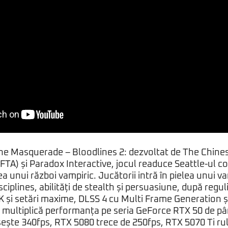
he Masquerade – Bloodlines 2: dezvoltat de The Chine
FTA) și Paradox Interactive, jocul readuce Seattle-ul
 unui război vampiric. Jucătorii intră în pielea unui va
sciplines, abilități de stealth și persuasiune, după regul
4K și setări maxime, DLSS 4 cu Multi Frame Generation 
 multiplică performanța pe seria GeForce RTX 50 de pân
ește 340fps, RTX 5080 trece de 250fps, RTX 5070 Ti rul