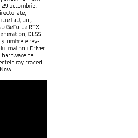
e 29 octombrie.
irectorate,
tre facțiuni,
video GeForce RTX
Generation, DLSS
 și umbrele ray-
elui mai nou Driver
ă hardware de
ectele ray-traced
 Now.