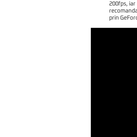
200fps, ia
recomandat 
prin GeFor