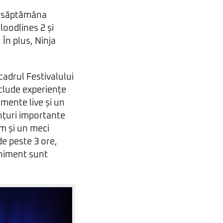
r săptămâna
oodlines 2 și
 În plus, Ninja
cadrul Festivalului
clude experiențe
mente live și un
nțuri importante
um și un meci
de peste 3 ore,
eniment sunt