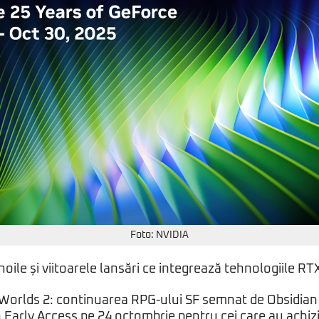
Foto: NVIDIA
noile și viitoarele lansări ce integrează tehnologiile RT
Worlds 2: continuarea RPG-ului SF semnat de Obsidian
n Early Access pe 24 octombrie pentru cei care au achi