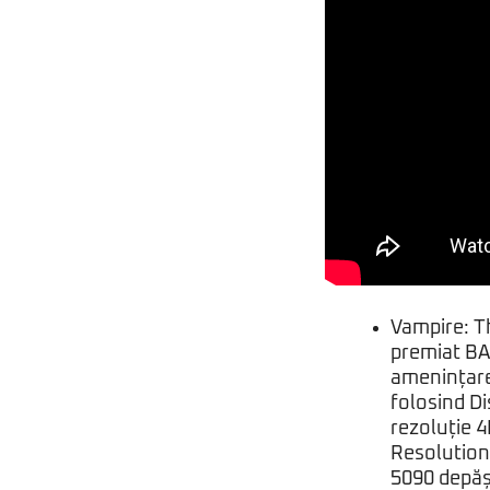
Vampire: T
premiat BA
amenințarea
folosind Di
rezoluție 
Resolution
5090 depăș