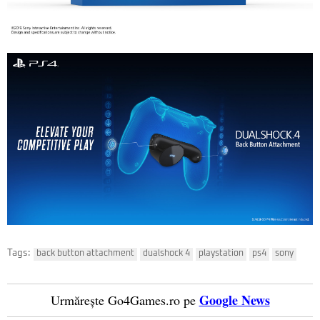
Tags:
back button attachment
dualshock 4
playstation
ps4
sony
Google News
Urmărește Go4Games.ro pe