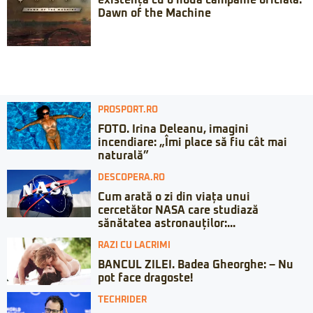
existență cu o nouă campanie oficială:
Dawn of the Machine
PROSPORT.RO
FOTO. Irina Deleanu, imagini
incendiare: „Îmi place să fiu cât mai
naturală”
DESCOPERA.RO
Cum arată o zi din viața unui
cercetător NASA care studiază
sănătatea astronauților:...
RAZI CU LACRIMI
BANCUL ZILEI. Badea Gheorghe: – Nu
pot face dragoste!
TECHRIDER