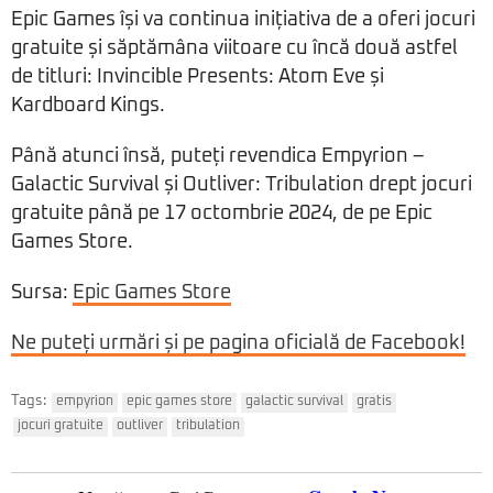
Epic Games își va continua inițiativa de a oferi jocuri
gratuite și săptămâna viitoare cu încă două astfel
de titluri: Invincible Presents: Atom Eve și
Kardboard Kings.
Până atunci însă, puteți revendica Empyrion –
Galactic Survival și Outliver: Tribulation drept jocuri
gratuite până pe 17 octombrie 2024, de pe Epic
Games Store.
Sursa:
Epic Games Store
Ne puteți urmări și pe pagina oficială de Facebook!
Tags:
empyrion
epic games store
galactic survival
gratis
jocuri gratuite
outliver
tribulation