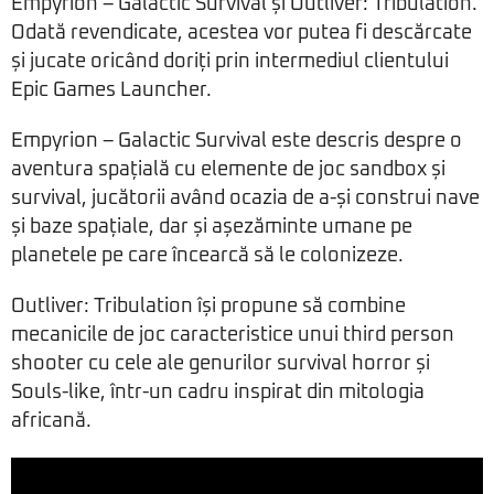
Empyrion – Galactic Survival și Outliver: Tribulation.
Odată revendicate, acestea vor putea fi descărcate
și jucate oricând doriți prin intermediul clientului
Epic Games Launcher.
Empyrion – Galactic Survival este descris despre o
aventura spațială cu elemente de joc sandbox și
survival, jucătorii având ocazia de a-și construi nave
și baze spațiale, dar și așezăminte umane pe
planetele pe care încearcă să le colonizeze.
Outliver: Tribulation își propune să combine
mecanicile de joc caracteristice unui third person
shooter cu cele ale genurilor survival horror și
Souls-like, într-un cadru inspirat din mitologia
africană.