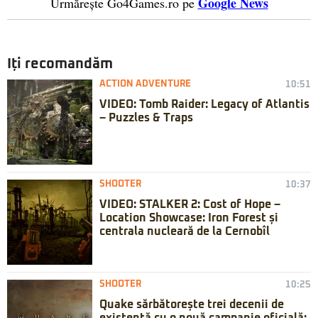
Google News
Urmărește Go4Games.ro pe
Iți recomandăm
ACTION ADVENTURE
10:51
VIDEO: Tomb Raider: Legacy of Atlantis
– Puzzles & Traps
SHOOTER
10:37
VIDEO: STALKER 2: Cost of Hope –
Location Showcase: Iron Forest și
centrala nucleară de la Cernobîl
SHOOTER
10:25
Quake sărbătorește trei decenii de