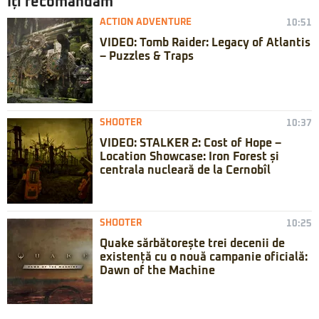
Iți recomandăm
ACTION ADVENTURE
10:51
VIDEO: Tomb Raider: Legacy of Atlantis
– Puzzles & Traps
SHOOTER
10:37
VIDEO: STALKER 2: Cost of Hope –
Location Showcase: Iron Forest și
centrala nucleară de la Cernobîl
SHOOTER
10:25
Quake sărbătorește trei decenii de
existență cu o nouă campanie oficială:
Dawn of the Machine