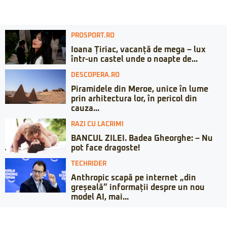
PROSPORT.RO
Ioana Țiriac, vacanță de mega – lux
într-un castel unde o noapte de...
DESCOPERA.RO
Piramidele din Meroe, unice în lume
prin arhitectura lor, în pericol din
cauza...
RAZI CU LACRIMI
BANCUL ZILEI. Badea Gheorghe: – Nu
pot face dragoste!
TECHRIDER
Anthropic scapă pe internet „din
greșeală” informații despre un nou
model AI, mai...