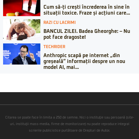
Cum să-ți crești încrederea în sine în
situații toxice. Fraze și acțiuni care...
RAZI CU LACRIMI
BANCUL ZILEI. Badea Gheorghe: – Nu
pot face dragoste!
TECHRIDER
Anthropic scapă pe internet „din
greșeală” informații despre un nou
model AI, mai...
Citarea se poate face în limita a 250 de semne. Nici o instituţie sau persoană (site-
uri, instituţii mass-media, firme de monitorizare) nu poate reproduce integral
scrierile publicistice purtătoare de Drepturi de Autor.