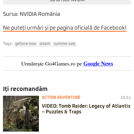
Sursa foto: NVIDIA
Sursa: NVIDIA România
Ne puteți urmări și pe pagina oficială de Facebook!
Tags:
geforce now
steam
summer sale
Google News
Urmărește Go4Games.ro pe
Iți recomandăm
ACTION ADVENTURE
10:51
VIDEO: Tomb Raider: Legacy of Atlantis
– Puzzles & Traps