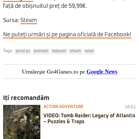
față de obișnuitul preț de 59,99€.
Sursa:
Steam
Ne puteți urmări și pe pagina oficială de Facebook!
Tags:
jocuri pc
promotii
reduceri
steam
valve
Google News
Urmărește Go4Games.ro pe
Iți recomandăm
ACTION ADVENTURE
10:51
VIDEO: Tomb Raider: Legacy of Atlantis
– Puzzles & Traps