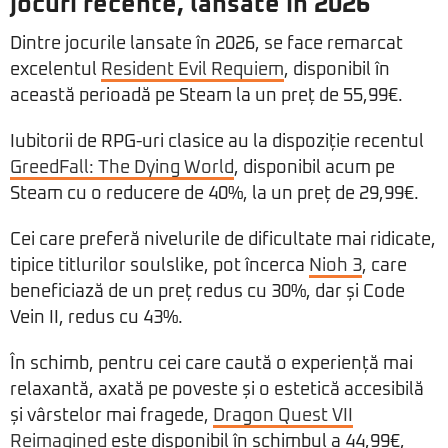
jocuri recente, lansate în 2026
Dintre jocurile lansate în 2026, se face remarcat
excelentul
Resident Evil Requiem
, disponibil în
această perioadă pe Steam la un preț de 55,99€.
Iubitorii de RPG-uri clasice au la dispoziție recentul
GreedFall: The Dying World
, disponibil acum pe
Steam cu o reducere de 40%, la un preț de 29,99€.
Cei care preferă nivelurile de dificultate mai ridicate,
tipice titlurilor soulslike, pot încerca
Nioh 3
, care
beneficiază de un preț redus cu 30%, dar și Code
Vein II, redus cu 43%.
În schimb, pentru cei care caută o experiență mai
relaxantă, axată pe poveste și o estetică accesibilă
și vârstelor mai fragede,
Dragon Quest VII
Reimagined
este disponibil în schimbul a 44,99€,