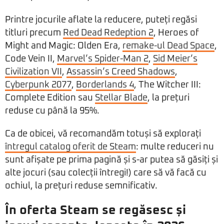
Printre jocurile aflate la reducere, puteți regăsi
titluri precum
Red Dead Redeption 2
, Heroes of
Might and Magic: Olden Era,
remake-ul Dead Space
,
Code Vein II,
Marvel’s Spider-Man 2
,
Sid Meier’s
Civilization VII
,
Assassin’s Creed Shadows
,
Cyberpunk 2077
,
Borderlands 4
, The Witcher III:
Complete Edition sau
Stellar Blade
, la prețuri
reduse cu până la 95%.
Ca de obicei, vă recomandăm totuși să explorați
întregul catalog oferit de Steam
: multe reduceri nu
sunt afișate pe prima pagină și s-ar putea să găsiți și
alte jocuri (sau colecții întregi!) care să vă facă cu
ochiul, la prețuri reduse semnificativ.
În oferta Steam se regăsesc și