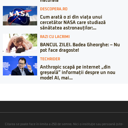
naturală”
DESCOPERA.RO
Cum arată o zi din viața unui
cercetător NASA care studiază
sănătatea astronauților:...
RAZI CU LACRIMI
BANCUL ZILEI. Badea Gheorghe: – Nu
pot face dragoste!
TECHRIDER
Anthropic scapă pe internet „din
greșeală” informații despre un nou
model AI, mai...
Citarea se poate face în limita a 250 de semne. Nici o instituţie sau persoană (site-