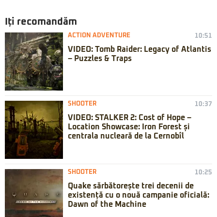
Iți recomandăm
ACTION ADVENTURE
10:51
VIDEO: Tomb Raider: Legacy of Atlantis
– Puzzles & Traps
SHOOTER
10:37
VIDEO: STALKER 2: Cost of Hope –
Location Showcase: Iron Forest și
centrala nucleară de la Cernobîl
SHOOTER
10:25
Quake sărbătorește trei decenii de
existență cu o nouă campanie oficială:
Dawn of the Machine