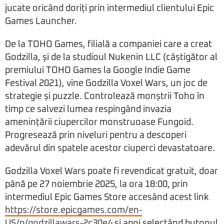
jucate oricând doriți prin intermediul clientului Epic
Games Launcher.
De la TOHO Games, filială a companiei care a creat
Godzilla, și de la studioul Nukenin LLC (câștigător al
premiului TOHO Games la Google Indie Game
Festival 2021), vine Godzilla Voxel Wars, un joc de
strategie și puzzle. Controlează monștrii Toho în
timp ce salvezi lumea respingând invazia
amenințării ciupercilor monstruoase Fungoid.
Progresează prin niveluri pentru a descoperi
adevărul din spatele acestor ciuperci devastatoare.
Godzilla Voxel Wars poate fi revendicat gratuit, doar
până pe 27 noiembrie 2025, la ora 18:00, prin
intermediul Epic Games Store accesând acest link
https://store.epicgames.com/en-
US/p/godzillawars-2c30e4
și apoi selectând butonul