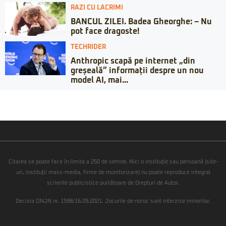
RAZI CU LACRIMI
BANCUL ZILEI. Badea Gheorghe: – Nu
pot face dragoste!
TECHRIDER
Anthropic scapă pe internet „din
greșeală” informații despre un nou
model AI, mai...
Citarea se poate face în limita a 250 de semne. Nici o instituţie sau persoană (site-
uri, instituţii mass-media, firme de monitorizare) nu poate reproduce integral
scrierile publicistice purtătoare de Drepturi de Autor.
Decizia ONJN nr. 1598/16.09.2021. Jocurile de noroc sunt interzise minorilor.