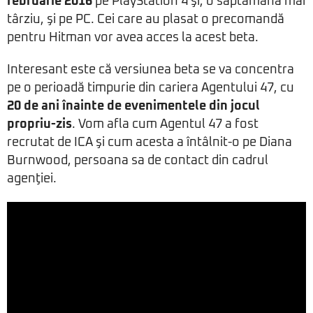
februarie 2016
pe PlayStation 4 şi, o săptămâna mai
târziu, şi pe PC. Cei care au plasat o precomandă
pentru Hitman vor avea acces la acest beta.
Interesant este că versiunea beta se va concentra
pe o perioadă timpurie din cariera Agentului 47, cu
20 de ani înainte de evenimentele din jocul
propriu-zis
. Vom afla cum Agentul 47 a fost
recrutat de ICA şi cum acesta a întâlnit-o pe Diana
Burnwood, persoana sa de contact din cadrul
agenţiei.