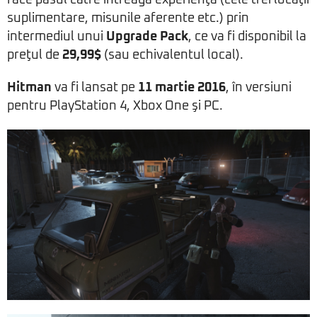
face pasul către întreaga experienţă (cele trei locaţii
suplimentare, misunile aferente etc.) prin
intermediul unui
Upgrade Pack
, ce va fi disponibil la
preţul de
29,99$
(sau echivalentul local).
Hitman
va fi lansat pe
11 martie 2016
, în versiuni
pentru PlayStation 4, Xbox One şi PC.