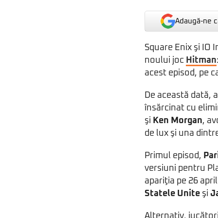
Adaugă-ne ca
Square Enix şi IO 
noului joc
Hitman
acest episod, pe ca
De această dată, a
însărcinat cu elim
şi
Ken Morgan
, av
de lux şi una dintr
Primul episod,
Par
versiuni pentru Pl
apariţia pe 26 april
Statele Unite
şi
J
Alternativ, jucăto