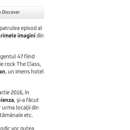
n Discover
patrulea episod al
rimele imagini
din
Agentul 47 fiind
die rock The Class,
an
, un imens hotel
rtie 2016, în
ienza
, şi-a făcut
or urma locaţii din
ptămânale etc.
sodic vor putea