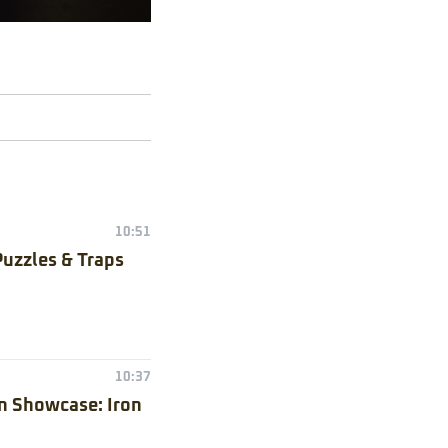
10:51
Puzzles & Traps
10:37
n Showcase: Iron