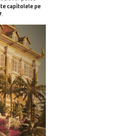
te capitolele pe
7
.