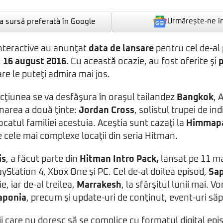
Urmărește-ne i
 sursă preferată în Google
Interactive au anunţat
data de lansare
pentru cel de-al 
:
16 august 2016
. Cu această ocazie, au fost oferite şi
p
re le puteţi admira mai jos.
cţiunea se va desfăşura în oraşul tailandez
Bangkok
, 
inarea a două ţinte:
Jordan Cross
, solistul trupei de in
ocatul familiei acestuia. Aceştia sunt cazaţi la
Himmap
e cele mai complexe locaţii din seria Hitman.
is
, a făcut parte din
Hitman Intro Pack,
lansat pe 11 ma
ayStation 4, Xbox One şi PC. Cel de-al doilea episod,
Sap
ie, iar de-al treilea,
Marrakesh
, la sfârşitul lunii mai. V
aponia
, precum şi update-uri de conţinut, event-uri să
rii care nu doresc să se complice cu formatul digital epi