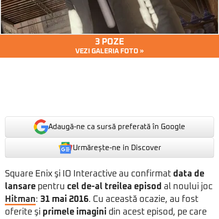
3 POZE
VEZI GALERIA FOTO »
Adaugă-ne ca sursă preferată în Google
Urmărește-ne in Discover
Square Enix şi IO Interactive au confirmat
data de
lansare
pentru
cel de-al treilea episod
al noului joc
Hitman
:
31 mai 2016
. Cu această ocazie, au fost
oferite şi
primele imagini
din acest episod, pe care