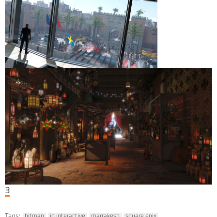
3
Tags:
hitman
io interactive
marrakesh
square enix