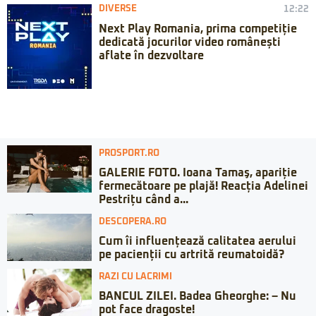
DIVERSE
12:22
Next Play Romania, prima competiție
dedicată jocurilor video românești
aflate în dezvoltare
PROSPORT.RO
GALERIE FOTO. Ioana Tamaş, apariție
fermecătoare pe plajă! Reacția Adelinei
Pestrițu când a...
DESCOPERA.RO
Cum îi influențează calitatea aerului
pe pacienții cu artrită reumatoidă?
RAZI CU LACRIMI
BANCUL ZILEI. Badea Gheorghe: – Nu
pot face dragoste!