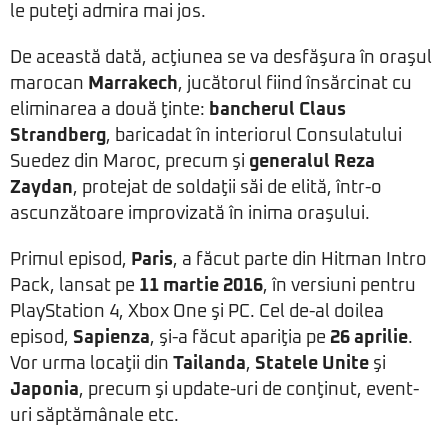
le puteţi admira mai jos.
De această dată, acţiunea se va desfăşura în oraşul
marocan
Marrakech
, jucătorul fiind însărcinat cu
eliminarea a două ţinte:
bancherul Claus
Strandberg
, baricadat în interiorul Consulatului
Suedez din Maroc, precum şi
generalul Reza
Zaydan
, protejat de soldaţii săi de elită, într-o
ascunzătoare improvizată în inima oraşului.
Primul episod,
Paris
, a făcut parte din Hitman Intro
Pack, lansat pe
11 martie 2016
, în versiuni pentru
PlayStation 4, Xbox One şi PC. Cel de-al doilea
episod,
Sapienza
, şi-a făcut apariţia pe
26 aprilie
.
Vor urma locaţii din
Tailanda
,
Statele Unite
şi
Japonia
, precum şi update-uri de conţinut, event-
uri săptămânale etc.